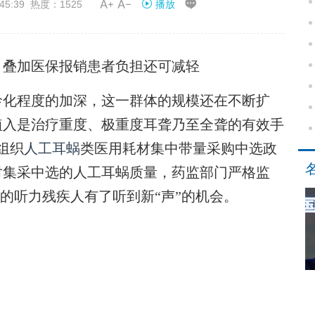


45:39 热度：1525
播放
，叠加医保报销患者负担还可减轻
龄化程度的加深，这一群体的规模还在不断扩
植入是治疗重度、极重度耳聋乃至全聋的有效手
组织
人工耳蜗
类医用耗材集中带量采购中选政
对集采中选的人工耳蜗质量，药监部门严格监
多的听力残疾人有了听到新“声”的机会。