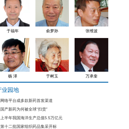
于福年
俞梦孙
张维波
杨 泽
于树玉
万承奎
产业园地
网络平台成多款新药首发渠道
国产新药为何被全球“扫货”
上半年我国海洋生产总值5.5万亿元
第十二批国家组织药品集采开标