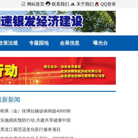



网站首页
联系我们
关于我们
QQ登录
政策法规
专题园地
会展信息
曝光台
最新新闻
刚果（金）埃博拉确诊病例超4000例
实施残疾预防行动 共建共享健康中国
黑龙江规范适老化医疗服务项目