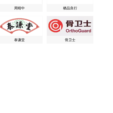
周晴中
栖品良行
泰谦堂
骨卫士