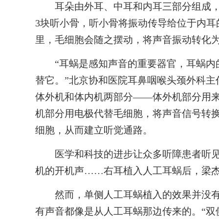
耳朵由外耳、中耳和内耳三部分组成，
3块听小骨，听小骨将振动传导给位于内耳
里，毛细胞会随之摆动，将声音振动转化
“耳蜗是感知声音的重要器官，耳蜗内的
替它。”北京协和医院耳鼻咽喉头颈外科主
体外机和体内机两部分——体外机部分用
机部分用电极代替毛细胞，将声音信号转
细胞，从而建立听觉通路。
医学和科技的进步让众多听障患者听见
机的开机声……右耳植入人工耳蜗后，梁
然而，单侧人工耳蜗植入的效果并没有
有声音都像是从人工耳蜗那边传来的。“双