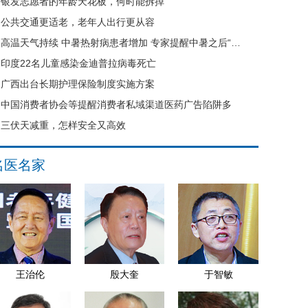
银发志愿者的年龄天花板，何时能拆掉
公共交通更适老，老年人出行更从容
高温天气持续 中暑热射病患者增加 专家提醒中暑之后“六不要”
印度22名儿童感染金迪普拉病毒死亡
广西出台长期护理保险制度实施方案
中国消费者协会等提醒消费者私域渠道医药广告陷阱多
三伏天减重，怎样安全又高效
名医名家
王治伦
殷大奎
于智敏