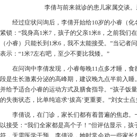
李倩与前来就诊的患儿家属交谈。新
经过症状问询后，李倩开始给10岁的小睿（化
紧锁：“我身高1米7，孩子的父亲1米8，之前我
（小睿）只能长到1米6，我不太能接受。”当记者
表示：“1米7左右吧，至少不要比我矮。”
在问询中李倩发现，小睿每晚11点多才睡，食欲
段是生长激素分泌的高峰期，建议晚九点半前入睡
并给予适合小睿的运动方式及膳食指导。“孩子饭
的失衡状态，比单纯追求‘拔高’更重要。”刘女士
李倩说，在门诊，家长们都有着普遍的焦虑。一
以接受：“我们全家都是高个子！”但评估显示，孩
符，无需医学干预。李倩说，她时常会劝一些家长