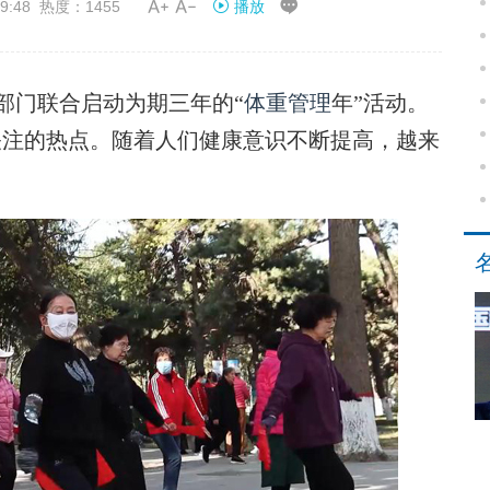


9:48 热度：1455
播放
部门联合启动为期三年的“
体重管理
年”活动。
关注的热点。随着人们健康意识不断提高，越来
。