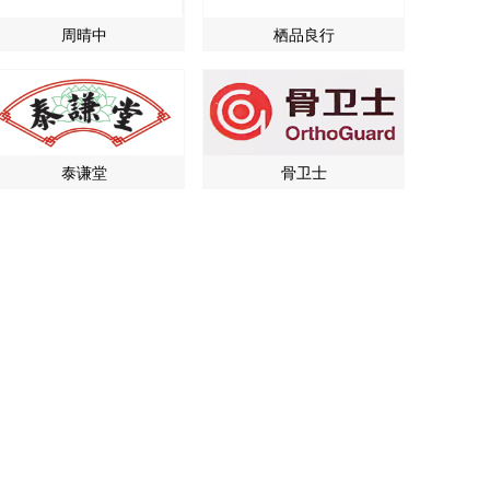
周晴中
栖品良行
泰谦堂
骨卫士