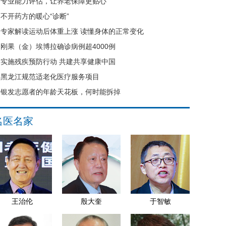
专业能力评估，让养老保障更贴心
不开药方的暖心“诊断”
专家解读运动后体重上涨 读懂身体的正常变化
刚果（金）埃博拉确诊病例超4000例
实施残疾预防行动 共建共享健康中国
黑龙江规范适老化医疗服务项目
银发志愿者的年龄天花板，何时能拆掉
名医名家
王治伦
殷大奎
于智敏