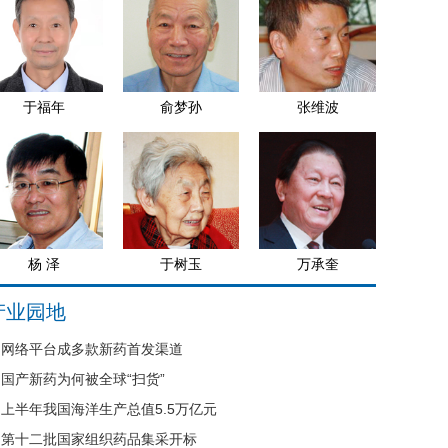
于福年
俞梦孙
张维波
杨 泽
于树玉
万承奎
产业园地
网络平台成多款新药首发渠道
国产新药为何被全球“扫货”
上半年我国海洋生产总值5.5万亿元
第十二批国家组织药品集采开标