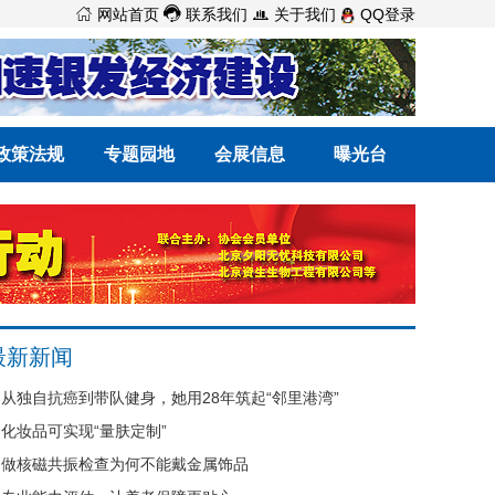



网站首页
联系我们
关于我们
QQ登录
政策法规
专题园地
会展信息
曝光台
最新新闻
从独自抗癌到带队健身，她用28年筑起“邻里港湾”
化妆品可实现“量肤定制”
做核磁共振检查为何不能戴金属饰品