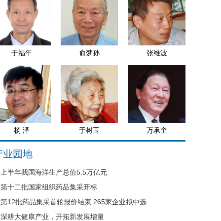
于福年
俞梦孙
张维波
杨 泽
于树玉
万承奎
产业园地
上半年我国海洋生产总值5.5万亿元
第十二批国家组织药品集采开标
第12批药品集采首轮报价结束 265家企业拟中选
深耕大健康产业，开拓新发展增量