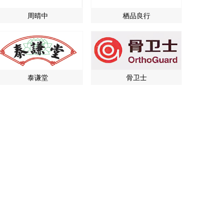
周晴中
栖品良行
泰谦堂
骨卫士