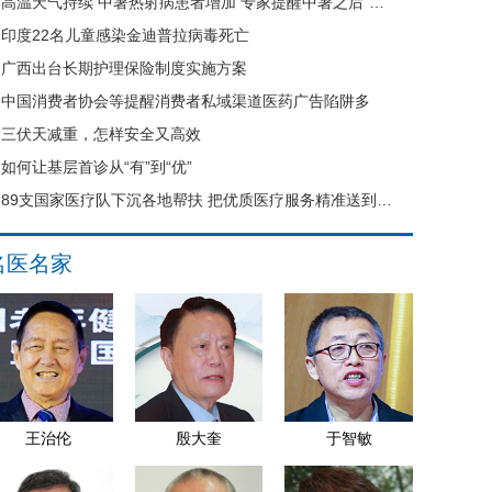
高温天气持续 中暑热射病患者增加 专家提醒中暑之后“六不要”
印度22名儿童感染金迪普拉病毒死亡
广西出台长期护理保险制度实施方案
中国消费者协会等提醒消费者私域渠道医药广告陷阱多
三伏天减重，怎样安全又高效
如何让基层首诊从“有”到“优”
89支国家医疗队下沉各地帮扶 把优质医疗服务精准送到县域基层
名医名家
王治伦
殷大奎
于智敏