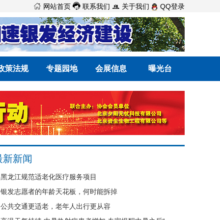



网站首页
联系我们
关于我们
QQ登录
政策法规
专题园地
会展信息
曝光台
最新新闻
黑龙江规范适老化医疗服务项目
银发志愿者的年龄天花板，何时能拆掉
公共交通更适老，老年人出行更从容