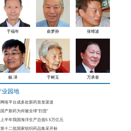
于福年
俞梦孙
张维波
杨 泽
于树玉
万承奎
产业园地
网络平台成多款新药首发渠道
国产新药为何被全球“扫货”
上半年我国海洋生产总值5.5万亿元
第十二批国家组织药品集采开标