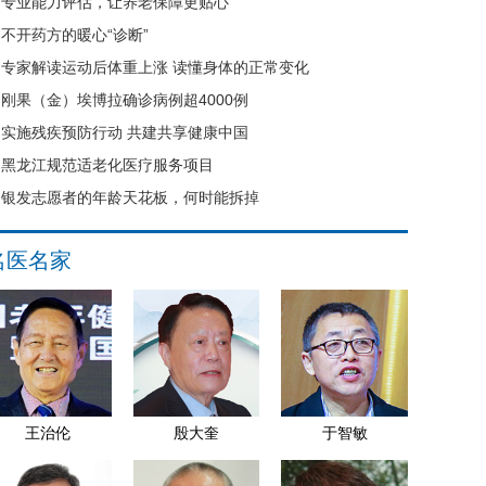
专业能力评估，让养老保障更贴心
不开药方的暖心“诊断”
专家解读运动后体重上涨 读懂身体的正常变化
刚果（金）埃博拉确诊病例超4000例
实施残疾预防行动 共建共享健康中国
黑龙江规范适老化医疗服务项目
银发志愿者的年龄天花板，何时能拆掉
名医名家
王治伦
殷大奎
于智敏