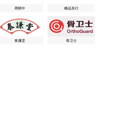
周晴中
栖品良行
泰谦堂
骨卫士