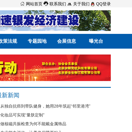



网站首页
联系我们
关于我们
QQ登录
政策法规
专题园地
会展信息
曝光台
最新新闻
从独自抗癌到带队健身，她用28年筑起“邻里港湾”
化妆品可实现“量肤定制”
做核磁共振检查为何不能戴金属饰品