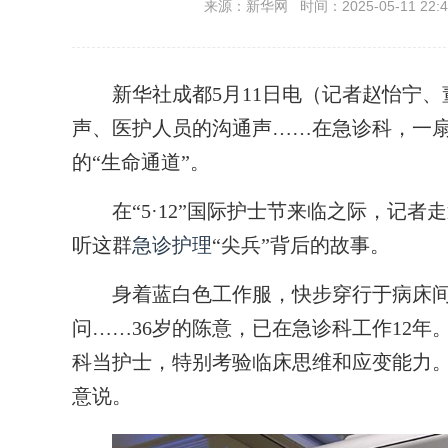
来源：新华网 时间：2025-05-11 22:4
新华社成都5月11日电（记者赵怡宁、
声、医护人员的沟通声……在急诊科，一扇3
的“生命通道”。
在“5·12”国际护士节来临之际，记者
听这群
急诊护理
“尖兵”背后的故事。
身着蓝白色工作服，快步穿行于病床间
问……36岁的陈意，已在急诊科工作12年
科当护士，特别考验临床思维和应变能力。
意说。