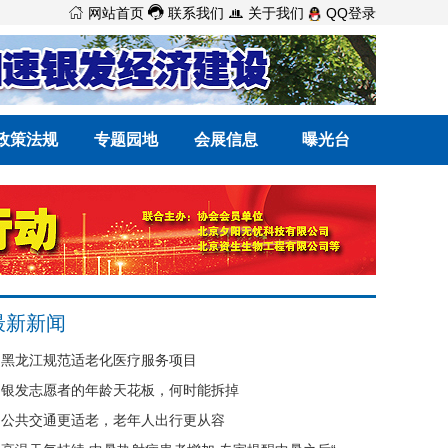



网站首页
联系我们
关于我们
QQ登录
政策法规
专题园地
会展信息
曝光台
最新新闻
黑龙江规范适老化医疗服务项目
银发志愿者的年龄天花板，何时能拆掉
公共交通更适老，老年人出行更从容