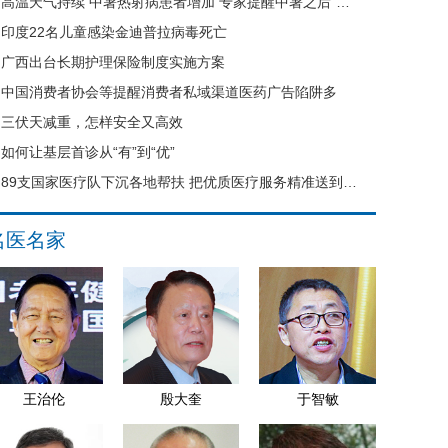
高温天气持续 中暑热射病患者增加 专家提醒中暑之后“六不要”
印度22名儿童感染金迪普拉病毒死亡
广西出台长期护理保险制度实施方案
中国消费者协会等提醒消费者私域渠道医药广告陷阱多
三伏天减重，怎样安全又高效
如何让基层首诊从“有”到“优”
89支国家医疗队下沉各地帮扶 把优质医疗服务精准送到县域基层
名医名家
王治伦
殷大奎
于智敏