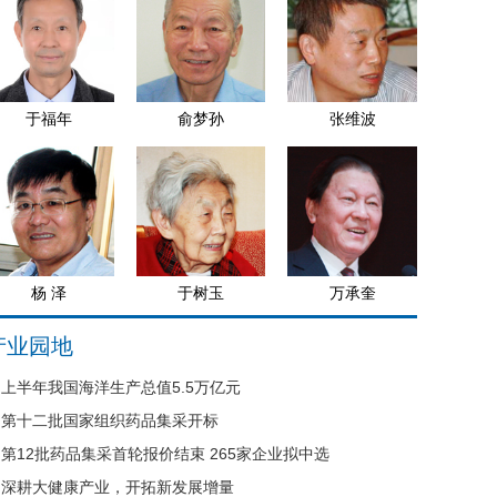
于福年
俞梦孙
张维波
杨 泽
于树玉
万承奎
产业园地
上半年我国海洋生产总值5.5万亿元
第十二批国家组织药品集采开标
第12批药品集采首轮报价结束 265家企业拟中选
深耕大健康产业，开拓新发展增量