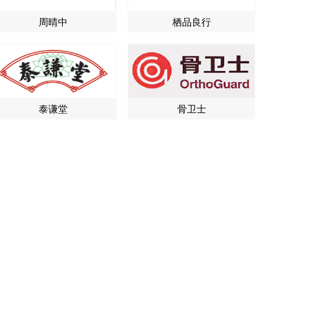
周晴中
栖品良行
泰谦堂
骨卫士