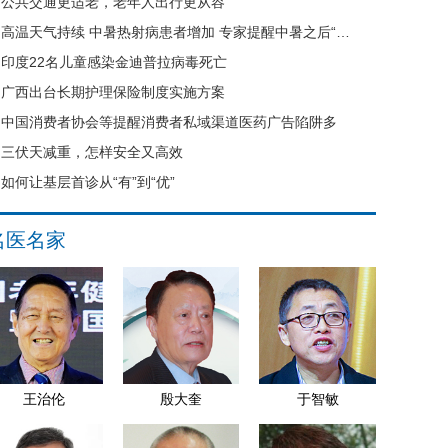
公共交通更适老，老年人出行更从容
高温天气持续 中暑热射病患者增加 专家提醒中暑之后“六不要”
印度22名儿童感染金迪普拉病毒死亡
广西出台长期护理保险制度实施方案
中国消费者协会等提醒消费者私域渠道医药广告陷阱多
三伏天减重，怎样安全又高效
如何让基层首诊从“有”到“优”
名医名家
王治伦
殷大奎
于智敏