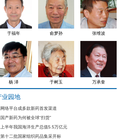
于福年
俞梦孙
张维波
杨 泽
于树玉
万承奎
产业园地
网络平台成多款新药首发渠道
国产新药为何被全球“扫货”
上半年我国海洋生产总值5.5万亿元
第十二批国家组织药品集采开标