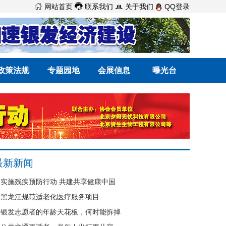



网站首页
联系我们
关于我们
QQ登录
政策法规
专题园地
会展信息
曝光台
最新新闻
实施残疾预防行动 共建共享健康中国
黑龙江规范适老化医疗服务项目
银发志愿者的年龄天花板，何时能拆掉