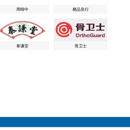
周晴中
栖品良行
泰谦堂
骨卫士