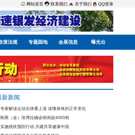



网站首页
联系我们
关于我们
QQ登录
政策法规
专题园地
会展信息
曝光台
最新新闻
专家解读运动后体重上涨 读懂身体的正常变化
刚果（金）埃博拉确诊病例超4000例
实施残疾预防行动 共建共享健康中国