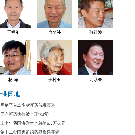
于福年
俞梦孙
张维波
杨 泽
于树玉
万承奎
产业园地
网络平台成多款新药首发渠道
国产新药为何被全球“扫货”
上半年我国海洋生产总值5.5万亿元
第十二批国家组织药品集采开标