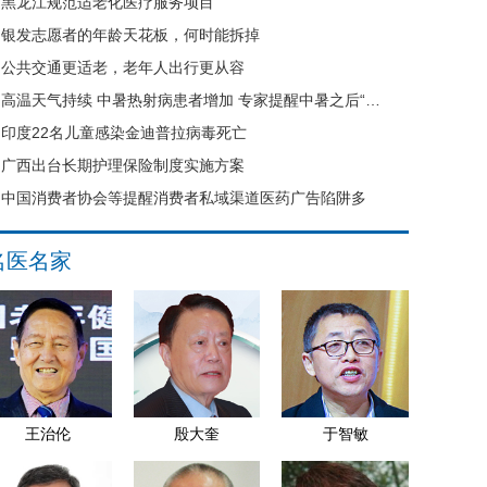
黑龙江规范适老化医疗服务项目
银发志愿者的年龄天花板，何时能拆掉
公共交通更适老，老年人出行更从容
高温天气持续 中暑热射病患者增加 专家提醒中暑之后“六不要”
印度22名儿童感染金迪普拉病毒死亡
广西出台长期护理保险制度实施方案
中国消费者协会等提醒消费者私域渠道医药广告陷阱多
名医名家
王治伦
殷大奎
于智敏