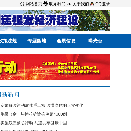



网站首页
联系我们
关于我们
QQ登录
政策法规
专题园地
会展信息
曝光台
最新新闻
专家解读运动后体重上涨 读懂身体的正常变化
刚果（金）埃博拉确诊病例超4000例
实施残疾预防行动 共建共享健康中国