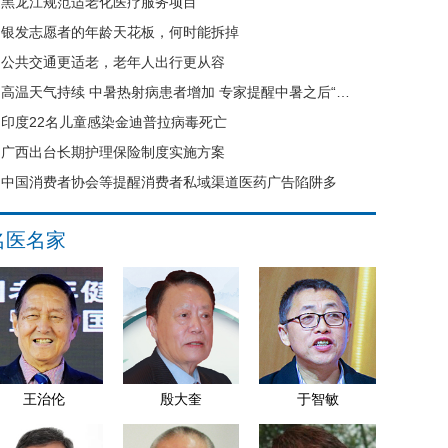
黑龙江规范适老化医疗服务项目
银发志愿者的年龄天花板，何时能拆掉
公共交通更适老，老年人出行更从容
高温天气持续 中暑热射病患者增加 专家提醒中暑之后“六不要”
印度22名儿童感染金迪普拉病毒死亡
广西出台长期护理保险制度实施方案
中国消费者协会等提醒消费者私域渠道医药广告陷阱多
名医名家
王治伦
殷大奎
于智敏