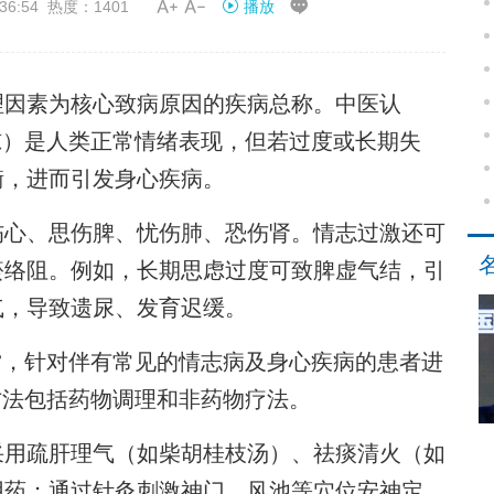


36:54 热度：1401
播放
因素为核心致病原因的疾病总称。中医认
惊）是人类正常情绪表现，但若过度或长期失
衡，进而引发身心疾病。
心、思伤脾、忧伤肺、恐伤肾。情志过激还可
瘀络阻。例如，长期思虑过度可致脾虚气结，引
气，导致遗尿、发育迟缓。
”，针对伴有常见的情志病及身心疾病的患者进
方法包括药物调理和非药物疗法。
用疏肝理气（如柴胡桂枝汤）、祛痰清火（如
用药；通过针灸刺激神门、风池等穴位安神定