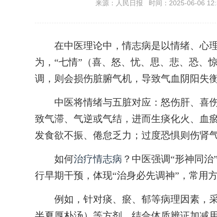
来源：人民日报 时间：2025-06-06 12:
在中医理论中，情志病是以情绪、心理
为，“七情”（喜、怒、忧、思、悲、恐、
调，则会损伤脏腑气机，导致气血阴阳失
中医将情绪与五脏对应：怒伤肝、喜伤
致气滞、气逆或气结，进而生痰化火、血
发食欲不振、倦怠乏力；过度恐惧则伤肾
如何
治疗情志病
？中医强调“形神同治
行早期干预，体现“治身必先调神”，常用
例如，针对痰、瘀、郁等病理因素，采
半夏厚朴汤）等方剂，结合体质辨证加减