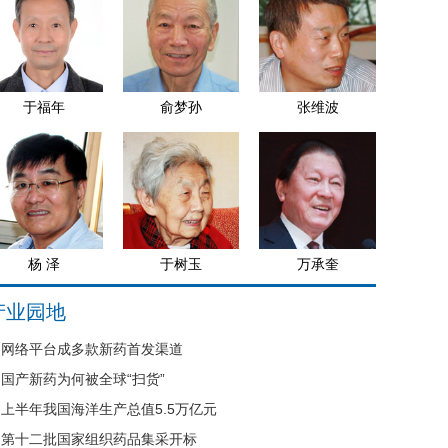
于福年
俞梦孙
张维波
杨 泽
于树玉
万承奎
产业园地
网络平台成多款新药首发渠道
国产新药为何被全球“扫货”
上半年我国海洋生产总值5.5万亿元
第十二批国家组织药品集采开标