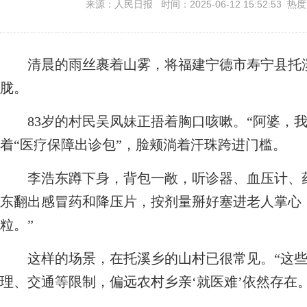
来源：人民日报 时间：2025-06-12 15:52:53 热
清晨的雨丝裹着山雾，将福建宁德市寿宁县托溪
胧。
83岁的村民吴凤妹正捂着胸口咳嗽。“阿婆，我
着“医疗保障出诊包”，脸颊淌着汗珠跨进门槛。
李浩东蹲下身，背包一敞，听诊器、血压计、药
东翻出感冒药和降压片，按剂量掰好塞进老人掌心
粒。”
这样的场景，在托溪乡的山村已很常见。“这些
理、交通等限制，偏远农村乡亲‘就医难’依然存在