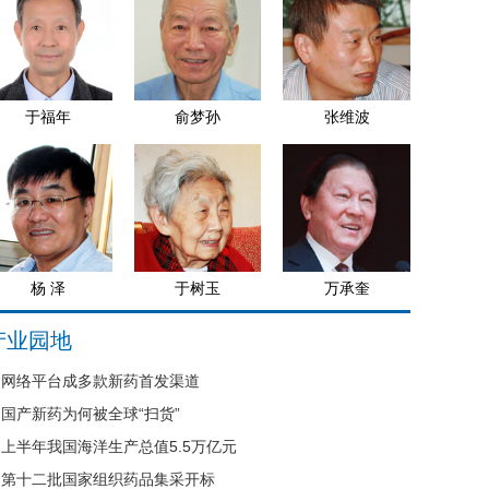
于福年
俞梦孙
张维波
杨 泽
于树玉
万承奎
产业园地
网络平台成多款新药首发渠道
国产新药为何被全球“扫货”
上半年我国海洋生产总值5.5万亿元
第十二批国家组织药品集采开标