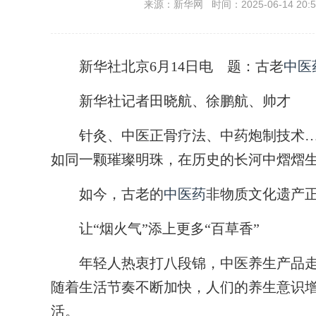
来源：新华网 时间：2025-06-14 20:5
新华社北京6月14日电
题：古老
中医
新华社记者田晓航、徐鹏航、帅才
针灸、中医正骨疗法、中药炮制技术…
如同一颗璀璨明珠，在历史的长河中熠熠
如今，古老的
中医药
非物质文化遗产正
让“烟火气”添上更多“百草香”
年轻人热衷打八段锦，中医养生产品走红
随着生活节奏不断加快，人们的养生意识增
活。