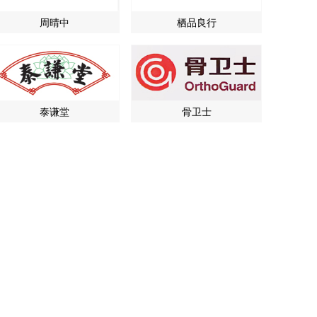
周晴中
栖品良行
泰谦堂
骨卫士