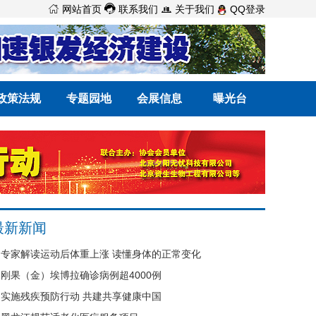



网站首页
联系我们
关于我们
QQ登录
政策法规
专题园地
会展信息
曝光台
最新新闻
专家解读运动后体重上涨 读懂身体的正常变化
刚果（金）埃博拉确诊病例超4000例
实施残疾预防行动 共建共享健康中国