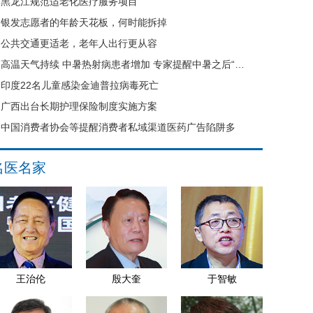
黑龙江规范适老化医疗服务项目
银发志愿者的年龄天花板，何时能拆掉
公共交通更适老，老年人出行更从容
高温天气持续 中暑热射病患者增加 专家提醒中暑之后“六不要”
印度22名儿童感染金迪普拉病毒死亡
广西出台长期护理保险制度实施方案
中国消费者协会等提醒消费者私域渠道医药广告陷阱多
名医名家
王治伦
殷大奎
于智敏