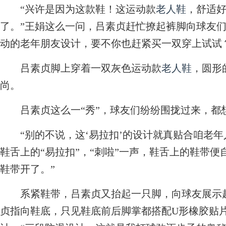
“兴许是因为这款鞋！这运动款
老人鞋
，舒适
了。”王娟这么一问，吕素贞赶忙撩起裤脚向球友们
动的老年朋友设计，要不你也赶紧买一双穿上试试
吕素贞脚上穿着一双灰色运动款
老人鞋
，圆形
尚。
吕素贞这么一“秀”，球友们纷纷围拢过来，都
“别的不说，这‘易拉扣’的设计就真贴合咱老年
鞋舌上的“易拉扣”，“刺啦”一声，鞋舌上的鞋带便
鞋带开了。”
系紧鞋带，吕素贞又抬起一只脚，向球友展示起
贞指向鞋底，只见鞋底前后脚掌都搭配U形橡胶贴