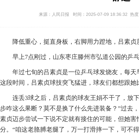
来源：人民日报 时间：2025-07-09 18:36:32 热
降低重心，挺直身板，右脚用力蹬地，吕素贞屏
早上7点刚过，山东枣庄滕州市弘道公园的乒乓
年过七旬的吕素贞是一位乒乓球发烧友，每天早
这段时间，吕素贞球技突飞猛进，球友们都想跟她
连丢3球之后，吕素贞的球友王娟不干了，放下
步咋这么果断？莫不是换了什么先进装备？”过去
素贞迈步尝试一下说不定就有接住的可能，但她害
分。“咱这老胳膊老腿了，万一打滑摔一下，可不得