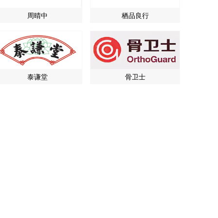
周晴中
栖品良行
泰谦堂
骨卫士