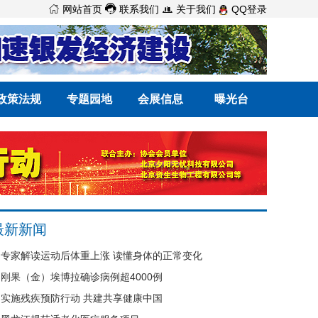



网站首页
联系我们
关于我们
QQ登录
政策法规
专题园地
会展信息
曝光台
最新新闻
专家解读运动后体重上涨 读懂身体的正常变化
刚果（金）埃博拉确诊病例超4000例
实施残疾预防行动 共建共享健康中国