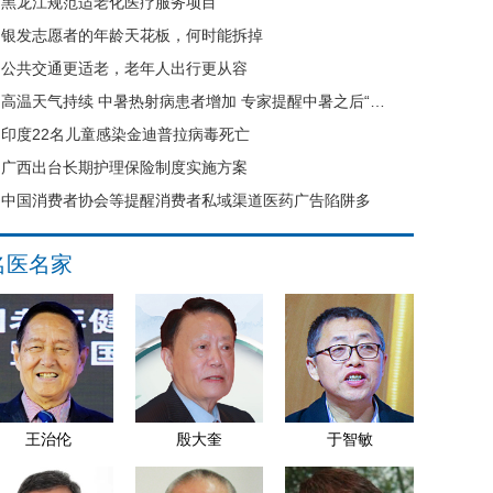
黑龙江规范适老化医疗服务项目
银发志愿者的年龄天花板，何时能拆掉
公共交通更适老，老年人出行更从容
高温天气持续 中暑热射病患者增加 专家提醒中暑之后“六不要”
印度22名儿童感染金迪普拉病毒死亡
广西出台长期护理保险制度实施方案
中国消费者协会等提醒消费者私域渠道医药广告陷阱多
名医名家
王治伦
殷大奎
于智敏