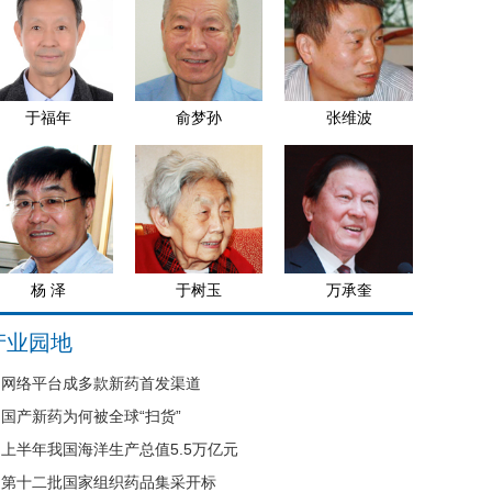
于福年
俞梦孙
张维波
杨 泽
于树玉
万承奎
产业园地
网络平台成多款新药首发渠道
国产新药为何被全球“扫货”
上半年我国海洋生产总值5.5万亿元
第十二批国家组织药品集采开标