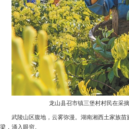
龙山县召市镇三堡村村民在采
武陵山区腹地，云雾弥漫。湖南湘西土家族苗族
梁，涌入眼帘。