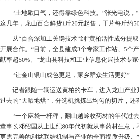
“土地歇口气，还得靠绿色科技。”张光电说，“
这几年，龙山百合鲜货1斤20元起售，干片每斤约5
从“百合深加工关键技术”到“黄柏活性成分提取”
开展合作。“目前，全县建成3个专家工作站、5个
献率超50%。”龙山县科技和工业信息化局技术专
“让金山银山成色更足，家乡群众生活更好”
记者跟随一辆运送黄柏的卡车，进入龙山产业开
过去的“天晒地烘”，分选机挑拣出均匀的切片，还
“一个麻袋一杆秤，翻山越岭收药材的年代过去
董事长邓绍国从上世纪80年代初就从事药材生意，
更需完善的利益联结机制与产业的全面提质升级。