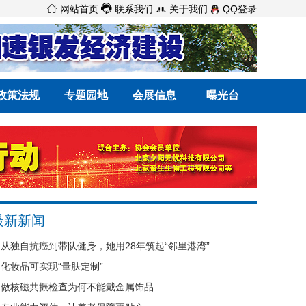



网站首页
联系我们
关于我们
QQ登录
政策法规
专题园地
会展信息
曝光台
最新新闻
从独自抗癌到带队健身，她用28年筑起“邻里港湾”
化妆品可实现“量肤定制”
做核磁共振检查为何不能戴金属饰品