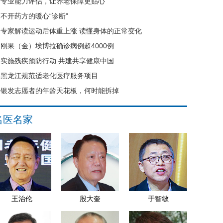
专业能力评估，让养老保障更贴心
不开药方的暖心“诊断”
专家解读运动后体重上涨 读懂身体的正常变化
刚果（金）埃博拉确诊病例超4000例
实施残疾预防行动 共建共享健康中国
黑龙江规范适老化医疗服务项目
银发志愿者的年龄天花板，何时能拆掉
名医名家
王治伦
殷大奎
于智敏