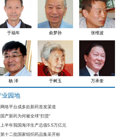
于福年
俞梦孙
张维波
杨 泽
于树玉
万承奎
产业园地
网络平台成多款新药首发渠道
国产新药为何被全球“扫货”
上半年我国海洋生产总值5.5万亿元
第十二批国家组织药品集采开标