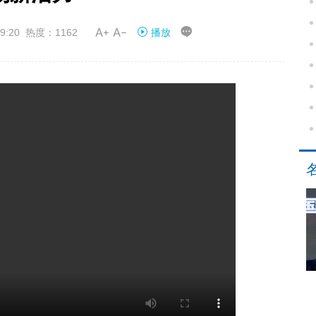


9:20 热度：1162
播放