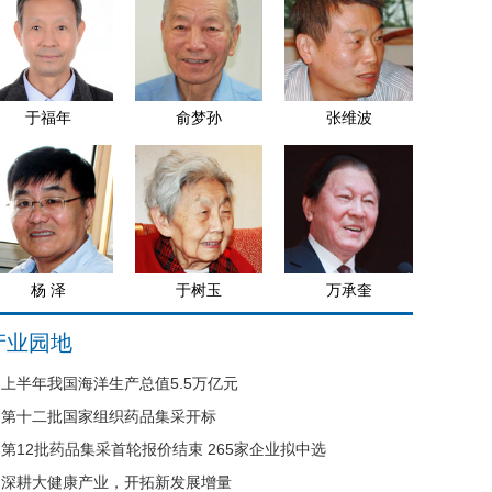
于福年
俞梦孙
张维波
杨 泽
于树玉
万承奎
产业园地
上半年我国海洋生产总值5.5万亿元
第十二批国家组织药品集采开标
第12批药品集采首轮报价结束 265家企业拟中选
深耕大健康产业，开拓新发展增量