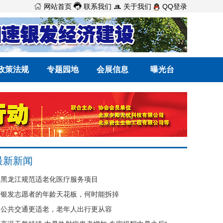



网站首页
联系我们
关于我们
QQ登录
政策法规
专题园地
会展信息
曝光台
最新新闻
黑龙江规范适老化医疗服务项目
银发志愿者的年龄天花板，何时能拆掉
公共交通更适老，老年人出行更从容