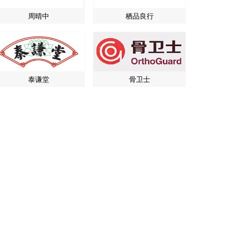
周晴中
栖品良行
泰谦堂
骨卫士