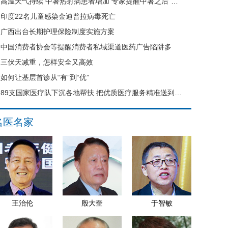
高温天气持续 中暑热射病患者增加 专家提醒中暑之后“六不要”
印度22名儿童感染金迪普拉病毒死亡
广西出台长期护理保险制度实施方案
中国消费者协会等提醒消费者私域渠道医药广告陷阱多
三伏天减重，怎样安全又高效
如何让基层首诊从“有”到“优”
89支国家医疗队下沉各地帮扶 把优质医疗服务精准送到县域基层
名医名家
王治伦
殷大奎
于智敏