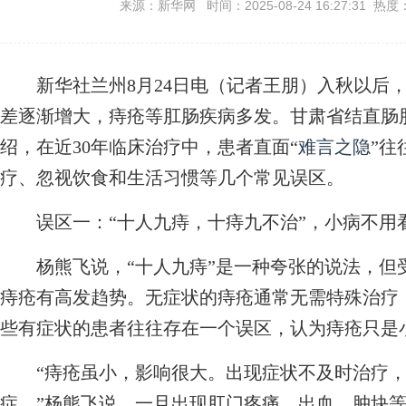
来源：新华网 时间：2025-08-24 16:27:31 热度
新华社兰州8月24日电（记者王朋）入秋以后，
差逐渐增大，痔疮等肛肠疾病多发。甘肃省结直肠
绍，在近30年临床治疗中，患者直面“
难言之隐
”往
疗、忽视饮食和生活习惯等几个常见误区。
误区一：“十人九痔，十痔九不治”，小病不用
杨熊飞说，“十人九痔”是一种夸张的说法，但
痔疮有高发趋势。无症状的痔疮通常无需特殊治疗
些有症状的患者往往存在一个误区，认为痔疮只是
“痔疮虽小，影响很大。出现症状不及时治疗，
症。”杨熊飞说，一旦出现肛门疼痛、出血、肿块