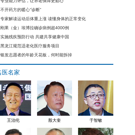
专业能力评估，让养老保障更贴心
不开药方的暖心“诊断”
专家解读运动后体重上涨 读懂身体的正常变化
刚果（金）埃博拉确诊病例超4000例
实施残疾预防行动 共建共享健康中国
黑龙江规范适老化医疗服务项目
银发志愿者的年龄天花板，何时能拆掉
名医名家
王治伦
殷大奎
于智敏