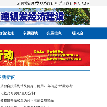



网站首页
联系我们
关于我们
QQ登录
政策法规
专题园地
会展信息
曝光台
最新新闻
从独自抗癌到带队健身，她用28年筑起“邻里港湾”
化妆品可实现“量肤定制”
做核磁共振检查为何不能戴金属饰品