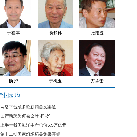
于福年
俞梦孙
张维波
杨 泽
于树玉
万承奎
产业园地
网络平台成多款新药首发渠道
国产新药为何被全球“扫货”
上半年我国海洋生产总值5.5万亿元
第十二批国家组织药品集采开标