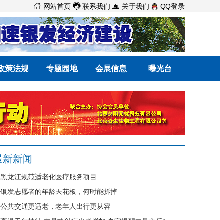



网站首页
联系我们
关于我们
QQ登录
政策法规
专题园地
会展信息
曝光台
最新新闻
黑龙江规范适老化医疗服务项目
银发志愿者的年龄天花板，何时能拆掉
公共交通更适老，老年人出行更从容