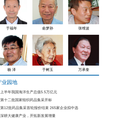
于福年
俞梦孙
张维波
杨 泽
于树玉
万承奎
产业园地
上半年我国海洋生产总值5.5万亿元
第十二批国家组织药品集采开标
第12批药品集采首轮报价结束 265家企业拟中选
深耕大健康产业，开拓新发展增量