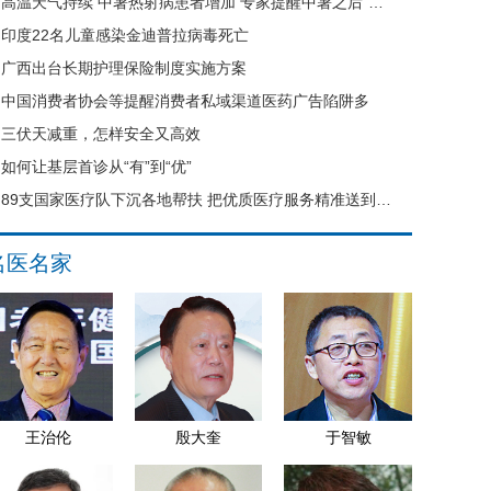
高温天气持续 中暑热射病患者增加 专家提醒中暑之后“六不要”
印度22名儿童感染金迪普拉病毒死亡
广西出台长期护理保险制度实施方案
中国消费者协会等提醒消费者私域渠道医药广告陷阱多
三伏天减重，怎样安全又高效
如何让基层首诊从“有”到“优”
89支国家医疗队下沉各地帮扶 把优质医疗服务精准送到县域基层
名医名家
王治伦
殷大奎
于智敏