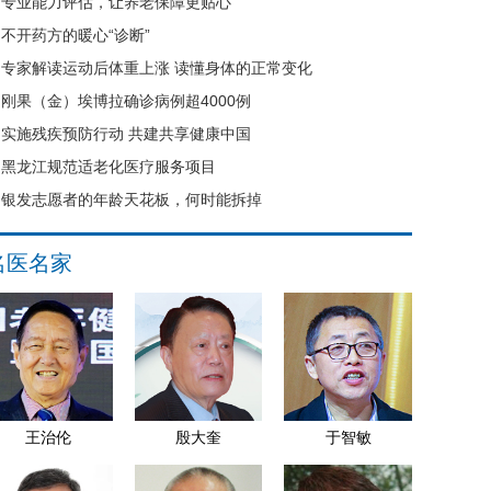
专业能力评估，让养老保障更贴心
不开药方的暖心“诊断”
专家解读运动后体重上涨 读懂身体的正常变化
刚果（金）埃博拉确诊病例超4000例
实施残疾预防行动 共建共享健康中国
黑龙江规范适老化医疗服务项目
银发志愿者的年龄天花板，何时能拆掉
名医名家
王治伦
殷大奎
于智敏