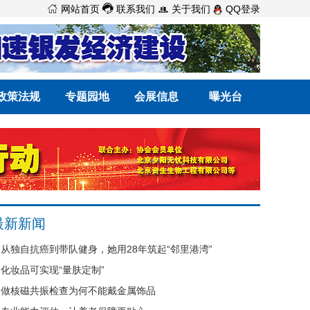



网站首页
联系我们
关于我们
QQ登录
政策法规
专题园地
会展信息
曝光台
最新新闻
从独自抗癌到带队健身，她用28年筑起“邻里港湾”
化妆品可实现“量肤定制”
做核磁共振检查为何不能戴金属饰品