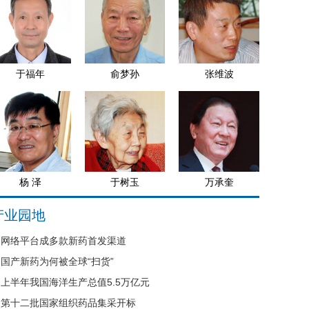
于福年
俞梦孙
张维波
杨 泽
于树玉
万承奎
产业园地
网络平台成多款新药首发渠道
国产新药为何被全球“扫货”
上半年我国海洋生产总值5.5万亿元
第十二批国家组织药品集采开标