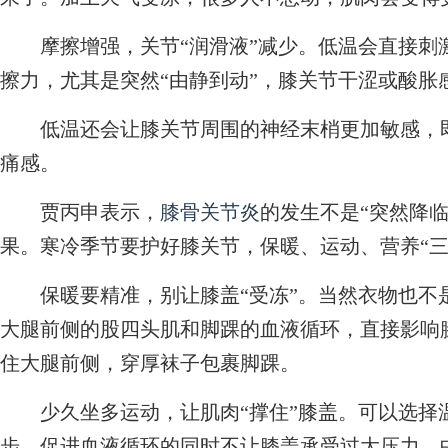
摩擦增强，关节“润滑液”减少。低温会直接刺
擦力，尤其是突然“由静到动”，膝关节干涩或酸胀
低温还会让膝关节周围的神经末梢更加敏感，即
痛感。
贾丙申表示，
膝骨关节炎
的发生不是“突然降临
果。寒冷季节要护好膝关节，保暖、运动、营养“三
保暖要精准，别让膝盖“受冻”。当然衣物也不是
大腿前侧的股四头肌和脚踝的血液循环，直接影响
住大腿前侧，穿厚袜子包裹脚踝。
少久坐多运动，让肌肉“撑住”膝盖。可以选择
步，促进血液循环的同时不让膝盖承受过大压力。