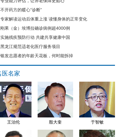
专业能力评估，让养老保障更贴心
不开药方的暖心“诊断”
专家解读运动后体重上涨 读懂身体的正常变化
刚果（金）埃博拉确诊病例超4000例
实施残疾预防行动 共建共享健康中国
黑龙江规范适老化医疗服务项目
银发志愿者的年龄天花板，何时能拆掉
名医名家
王治伦
殷大奎
于智敏