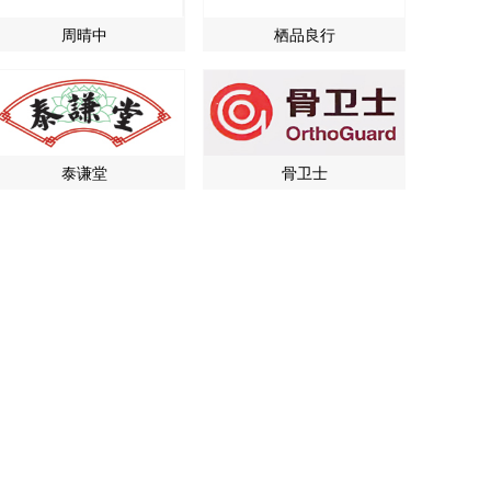
周晴中
栖品良行
泰谦堂
骨卫士