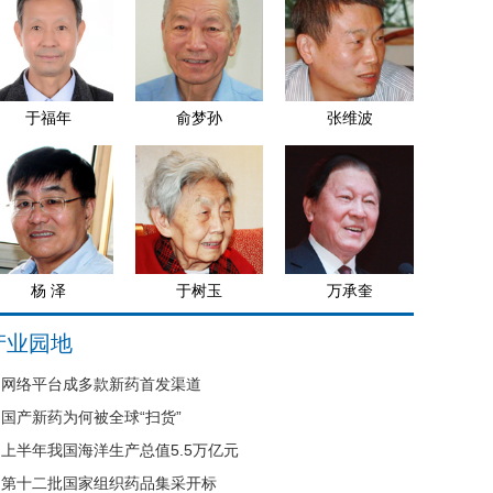
于福年
俞梦孙
张维波
杨 泽
于树玉
万承奎
产业园地
网络平台成多款新药首发渠道
国产新药为何被全球“扫货”
上半年我国海洋生产总值5.5万亿元
第十二批国家组织药品集采开标