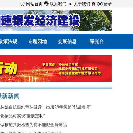



网站首页
联系我们
关于我们
QQ登录
政策法规
专题园地
会展信息
曝光台
最新新闻
从独自抗癌到带队健身，她用28年筑起“邻里港湾”
化妆品可实现“量肤定制”
做核磁共振检查为何不能戴金属饰品