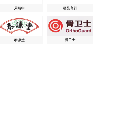
周晴中
栖品良行
泰谦堂
骨卫士