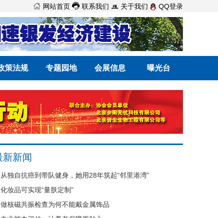



网站首页
联系我们
关于我们
QQ登录
政策法规
专题园地
会展信息
曝光台
最新新闻
从独自抗癌到带队健身，她用28年筑起“邻里港湾”
化妆品可实现“量肤定制”
做核磁共振检查为何不能戴金属饰品