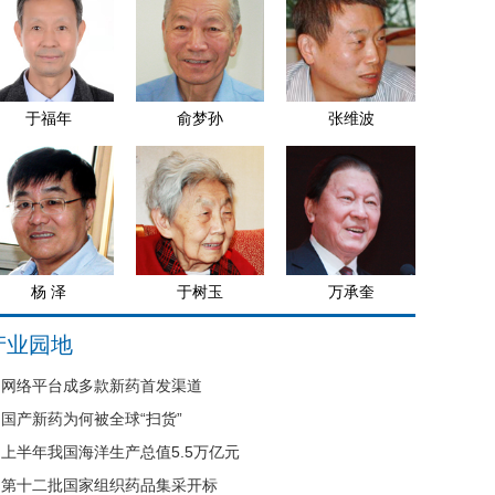
于福年
俞梦孙
张维波
杨 泽
于树玉
万承奎
产业园地
网络平台成多款新药首发渠道
国产新药为何被全球“扫货”
上半年我国海洋生产总值5.5万亿元
第十二批国家组织药品集采开标