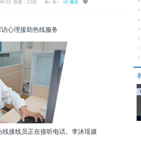


45:53 热度：1236
播放
探访
心理援助热线
服务
热线
接线员正在接听电话。李沐瑶摄