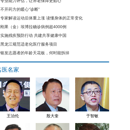
专业能力评估，让养老保障更贴心
不开药方的暖心“诊断”
专家解读运动后体重上涨 读懂身体的正常变化
刚果（金）埃博拉确诊病例超4000例
实施残疾预防行动 共建共享健康中国
黑龙江规范适老化医疗服务项目
银发志愿者的年龄天花板，何时能拆掉
名医名家
王治伦
殷大奎
于智敏