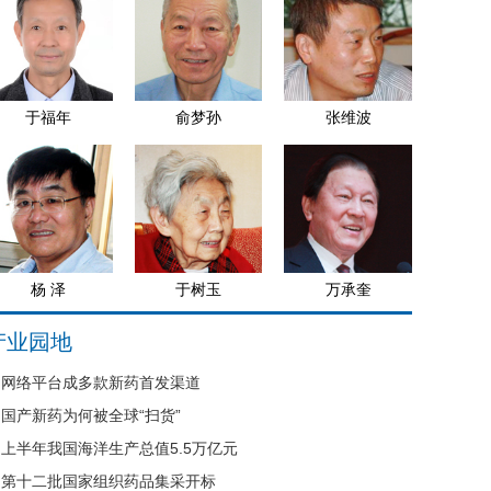
于福年
俞梦孙
张维波
杨 泽
于树玉
万承奎
产业园地
网络平台成多款新药首发渠道
国产新药为何被全球“扫货”
上半年我国海洋生产总值5.5万亿元
第十二批国家组织药品集采开标