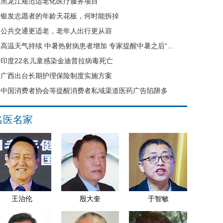
黑龙江规范适老化医疗服务项目
银发志愿者的年龄天花板，何时能拆掉
公共交通更适老，老年人出行更从容
高温天气持续 中暑热射病患者增加 专家提醒中暑之后“六不要”
印度22名儿童感染金迪普拉病毒死亡
广西出台长期护理保险制度实施方案
中国消费者协会等提醒消费者私域渠道医药广告陷阱多
名医名家
王治伦
殷大奎
于智敏