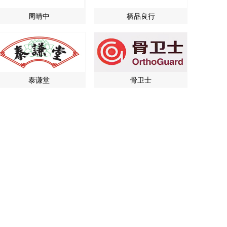
周晴中
栖品良行
泰谦堂
骨卫士