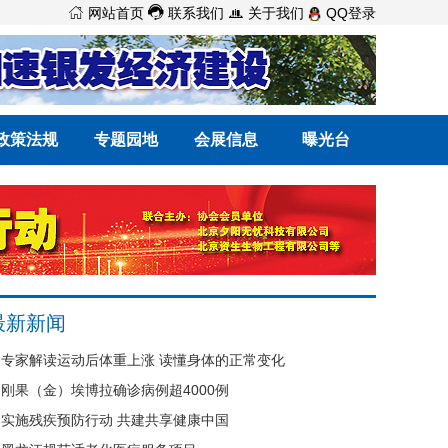



网站首页
联系我们
关于我们
QQ登录
政策法规
专题园地
会展信息
曝光台
最新新闻
专家解读运动后体重上涨 读懂身体的正常变化
刚果（金）埃博拉确诊病例超4000例
实施残疾预防行动 共建共享健康中国