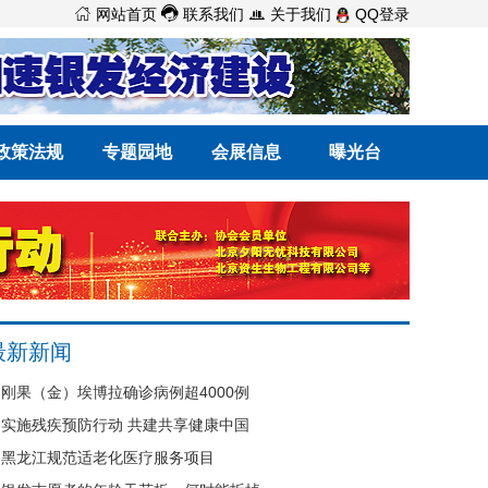



网站首页
联系我们
关于我们
QQ登录
政策法规
专题园地
会展信息
曝光台
最新新闻
刚果（金）埃博拉确诊病例超4000例
实施残疾预防行动 共建共享健康中国
黑龙江规范适老化医疗服务项目