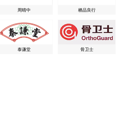
周晴中
栖品良行
泰谦堂
骨卫士