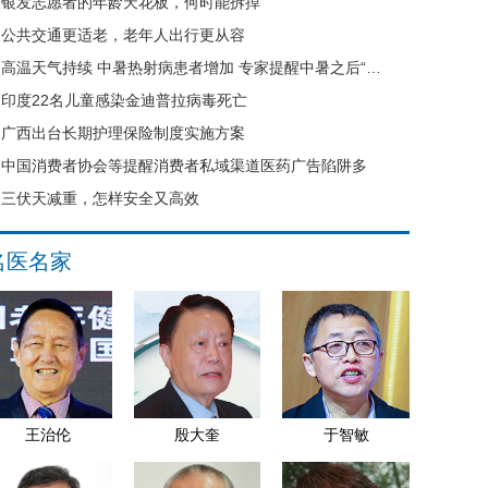
银发志愿者的年龄天花板，何时能拆掉
公共交通更适老，老年人出行更从容
高温天气持续 中暑热射病患者增加 专家提醒中暑之后“六不要”
印度22名儿童感染金迪普拉病毒死亡
广西出台长期护理保险制度实施方案
中国消费者协会等提醒消费者私域渠道医药广告陷阱多
三伏天减重，怎样安全又高效
名医名家
王治伦
殷大奎
于智敏