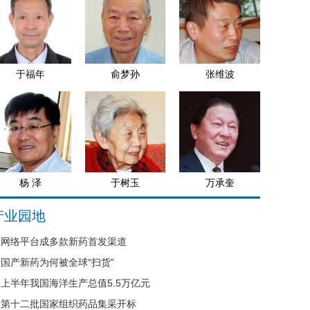
于福年
俞梦孙
张维波
杨 泽
于树玉
万承奎
产业园地
网络平台成多款新药首发渠道
国产新药为何被全球“扫货”
上半年我国海洋生产总值5.5万亿元
第十二批国家组织药品集采开标