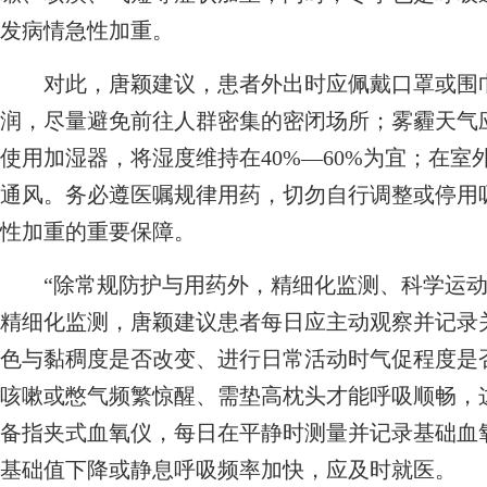
发病情急性加重。
对此，唐颖建议，患者外出时应佩戴口罩或围巾
润，尽量避免前往人群密集的密闭场所；雾霾天气
使用加湿器，将湿度维持在40%—60%为宜；在
通风。务必遵医嘱规律用药，切勿自行调整或停用
性加重的重要保障。
“除常规防护与用药外，精细化监测、科学运动
精细化监测，唐颖建议患者每日应主动观察并记录
色与黏稠度是否改变、进行日常活动时气促程度是
咳嗽或憋气频繁惊醒、需垫高枕头才能呼吸顺畅，
备指夹式血氧仪，每日在平静时测量并记录基础血
基础值下降或静息呼吸频率加快，应及时就医。