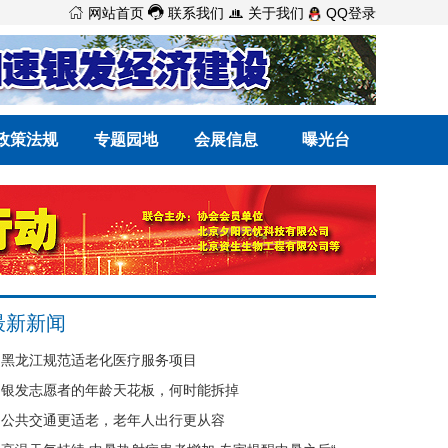



网站首页
联系我们
关于我们
QQ登录
政策法规
专题园地
会展信息
曝光台
最新新闻
黑龙江规范适老化医疗服务项目
银发志愿者的年龄天花板，何时能拆掉
公共交通更适老，老年人出行更从容