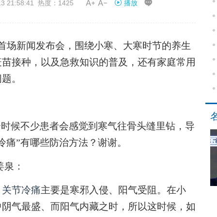


21:58:41 热度：1425
播放
开首场新闻发布会，围绕小寒、大寒时节的养生
疫苗接种，以及急救知识的普及，还有家庭常用
问题。
个时候不少患者会感觉到寒气往骨头缝里钻，导
冷痛”有哪些防治方法？谢谢。
姜泉：
，
关节冷痛
主要是寒邪入侵、阳气受阻。在小
中阴气最盛、而阳气内藏之时，所以这时候，如