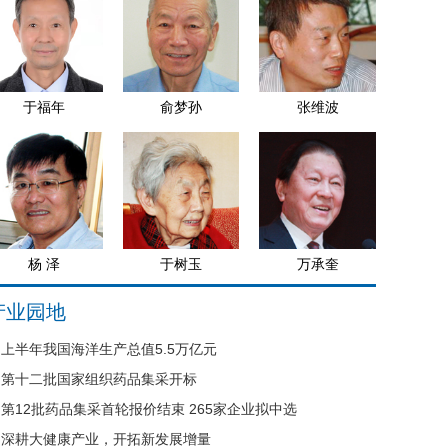
于福年
俞梦孙
张维波
杨 泽
于树玉
万承奎
产业园地
上半年我国海洋生产总值5.5万亿元
第十二批国家组织药品集采开标
第12批药品集采首轮报价结束 265家企业拟中选
深耕大健康产业，开拓新发展增量