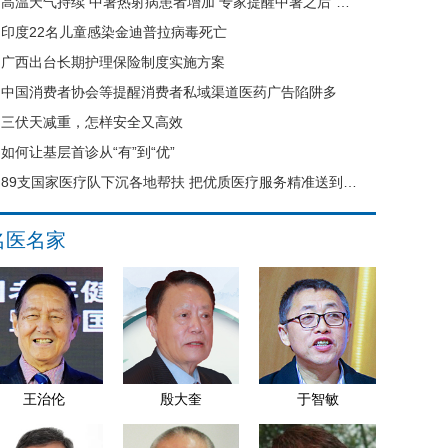
高温天气持续 中暑热射病患者增加 专家提醒中暑之后“六不要”
印度22名儿童感染金迪普拉病毒死亡
广西出台长期护理保险制度实施方案
中国消费者协会等提醒消费者私域渠道医药广告陷阱多
三伏天减重，怎样安全又高效
如何让基层首诊从“有”到“优”
89支国家医疗队下沉各地帮扶 把优质医疗服务精准送到县域基层
名医名家
王治伦
殷大奎
于智敏