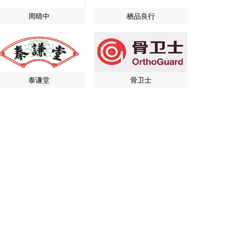
周晴中
栖品良行
泰谦堂
骨卫士