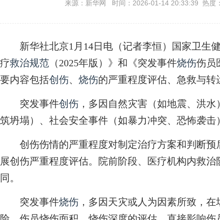
来源：新华网 时间：2026-01-14 20:33:39 热度
新华社北京1月14日电（记者李恒）国家卫生健
疗
救治规范
（2025年版）》和《突发事件
烧伤
伤员
要内容包括
创伤
、
烧伤
的严重程度评估、急救与转
突发事件
创伤
，多因自然灾害（如地震、洪水
筑坍塌）、社会安全事件（如暴力冲突、恐怖袭击
创伤伤情的严重程度对制定治疗方案和判断预后
展创伤严重程度评估。院前阶段、医疗机构内救治
同。
突发事件
烧伤
，多因天灾或人为因素所致，在
险。伤员烧伤面积、烧伤深度的评估，直接影响伤