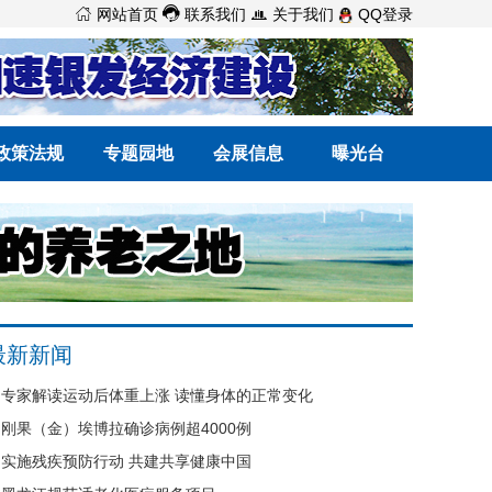



网站首页
联系我们
关于我们
QQ登录
政策法规
专题园地
会展信息
曝光台
最新新闻
专家解读运动后体重上涨 读懂身体的正常变化
刚果（金）埃博拉确诊病例超4000例
实施残疾预防行动 共建共享健康中国