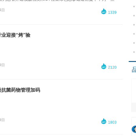
慢性重病患者等安排治疗。自2月16日起，武汉市卫健委陆续公
4日

1339
肺炎患者救治医院名单，重点满足慢性重症患者、孕产妇、儿
析患者、五官科疾病患者、
烧伤
患者的医疗需求。
业迎接“烤”验
9日

2120
级抗菌药物管理加码
9日

1803