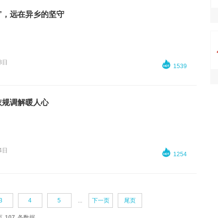
”，远在异乡的坚守
8日

1539
依规调解暖人心
4日

1254
3
4
5
...
下一页
尾页
页
107
条数据