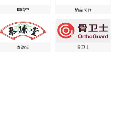
周晴中
栖品良行
泰谦堂
骨卫士