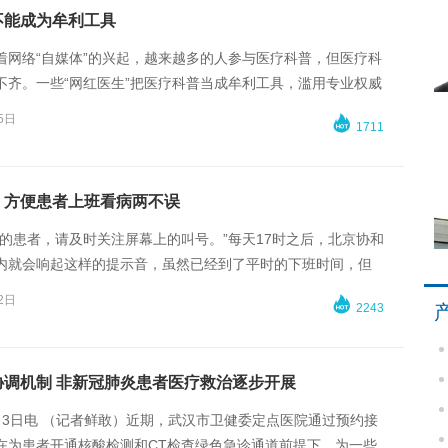
不能成为牟利工具
着网络“自媒体”的兴起，越来越多的人参与医疗科普，但医疗科
不齐。一些“网红医生”把医疗科普当成牟利工具，滥用专业权威
，假借科普名义违规导医导诊，线上问诊、线下引流，甚至直
5日

1711
有人假冒医生推销产品，欺骗误导群众。
：方便患者上班看病两不误
诊的患者，请及时关注屏幕上的叫号。”每天17时之后，北京协和
内就会响起这样的提示音，虽然已经到了平时的下班时间，但
然还有很多患者在等待就诊。北京协和医院已有28个科室提供
2日

2243
务，以方便患者错峰就医。
协调机制 非新冠肺炎患者医疗救治逐步开展
月3日电 （记者鲜敢）近期，武汉市卫健委定点医院通过预约接
在为患者开通核酸检测和CT检查绿色急诊通道前提下，为一些