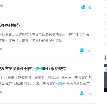
5日

453
活多些科技范
大胆探索，促进新技术在养老服务领域的应用，在守住安全底
重视人文关怀，提升养老服务的效率和质量
3日

1901
委发布突发事件创伤、
烧伤
医疗救治规范
1月14日电（记者李恒）国家卫生健康委14日公布《突发事件创
救治规范（2025年版）》和《突发事件
烧伤
伤员医疗救治规范
年版）》。规范主要内容包括创伤、
烧伤
的严重程度评估、急救与
4日

1624
救治、并发症防治等。