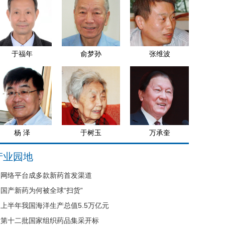
于福年
俞梦孙
张维波
杨 泽
于树玉
万承奎
产业园地
网络平台成多款新药首发渠道
国产新药为何被全球“扫货”
上半年我国海洋生产总值5.5万亿元
第十二批国家组织药品集采开标