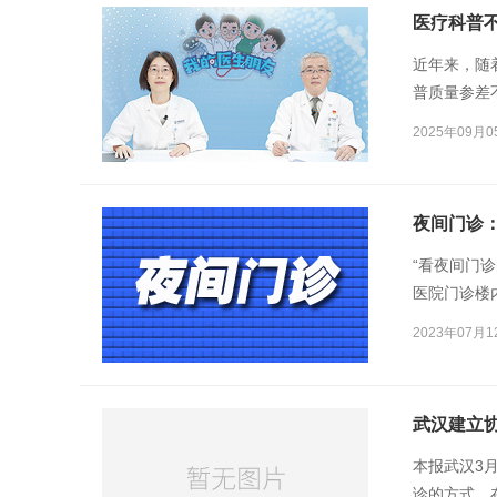
医疗科普
近年来，随
普质量参差
为自己背书
2025年09月0
播带货。还
夜间门诊
“看夜间门
医院门诊楼
门诊楼里依
2023年07月1
夜间门诊服
武汉建立
本报武汉3
诊的方式，