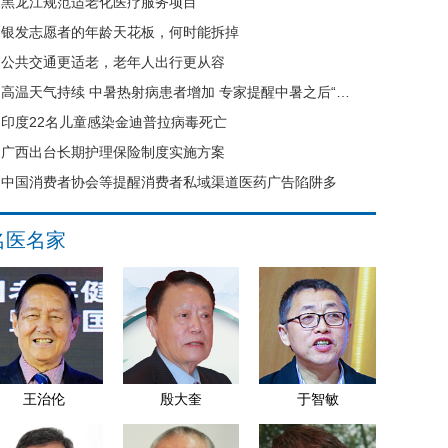
黑龙江规范适老化医疗服务项目
银发志愿者的年龄天花板，何时能拆掉
公共交通更适老，老年人出行更从容
高温天气持续 中暑热射病患者增加 专家提醒中暑之后“六不要”
印度22名儿童感染金迪普拉病毒死亡
广西出台长期护理保险制度实施方案
中国消费者协会等提醒消费者私域渠道医药广告陷阱多
名医名家
王治伦
殷大奎
于智敏