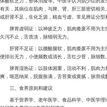
体酸软乏力，形体消瘦等。中医学认为肌少症的发
有关，其病位在肌肉，与脾、肾、肝三脏密切相关
或肝肾不足，生化乏源，精血亏虚。常见辨证分型
脾胃虚弱证：以神疲乏力，肌肉痿废不用为主症
久泻不止，舌质淡，脉细弱无力。
肝肾不足证：以腰酸腿软，肌肉痿废不用为主症
便排出无力，小便频数或清长，舌红少苔，脉细数
脾胃湿热证：以肢体困重，活动不利，肌肉力量
爽，呕恶纳呆，脘腹胀满，舌苔黄或黄腻，脉滑或
三、食养原则和建议
基于营养学、老年医学、食品科学、中医学理论