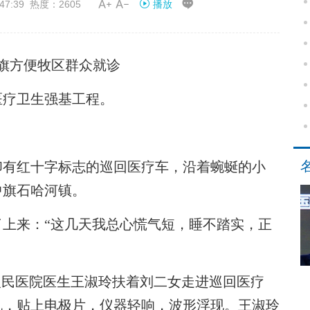


47:39 热度：2605
播放
旗方便牧区群众就诊
疗卫生强基工程。
有红十字标志的巡回医疗车，沿着蜿蜒的小
中旗石哈河镇。
来：“这几天我总心慌气短，睡不踏实，正
民医院医生王淑玲扶着刘二女走进巡回医疗
机，贴上电极片，仪器轻响，波形浮现。王淑玲