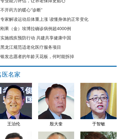
专业能力评估，让养老保障更贴心
不开药方的暖心“诊断”
专家解读运动后体重上涨 读懂身体的正常变化
刚果（金）埃博拉确诊病例超4000例
实施残疾预防行动 共建共享健康中国
黑龙江规范适老化医疗服务项目
银发志愿者的年龄天花板，何时能拆掉
名医名家
王治伦
殷大奎
于智敏