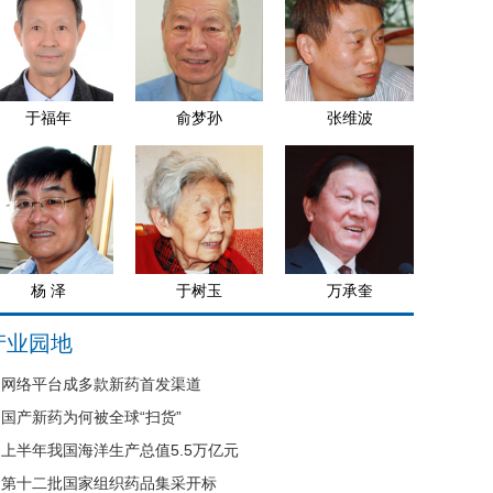
于福年
俞梦孙
张维波
杨 泽
于树玉
万承奎
产业园地
网络平台成多款新药首发渠道
国产新药为何被全球“扫货”
上半年我国海洋生产总值5.5万亿元
第十二批国家组织药品集采开标