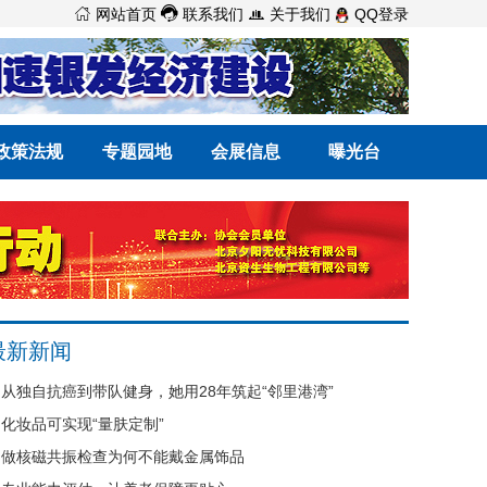



网站首页
联系我们
关于我们
QQ登录
政策法规
专题园地
会展信息
曝光台
最新新闻
从独自抗癌到带队健身，她用28年筑起“邻里港湾”
化妆品可实现“量肤定制”
做核磁共振检查为何不能戴金属饰品