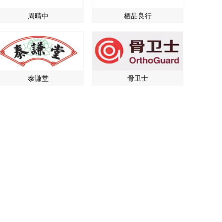
周晴中
栖品良行
泰谦堂
骨卫士