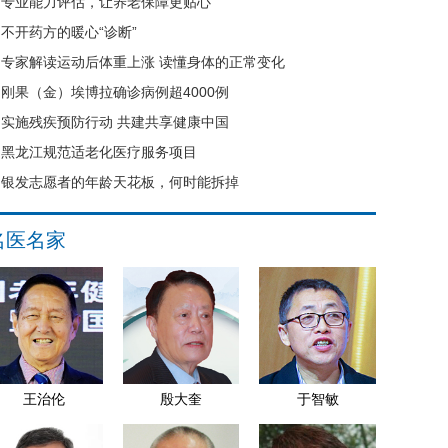
专业能力评估，让养老保障更贴心
不开药方的暖心“诊断”
专家解读运动后体重上涨 读懂身体的正常变化
刚果（金）埃博拉确诊病例超4000例
实施残疾预防行动 共建共享健康中国
黑龙江规范适老化医疗服务项目
银发志愿者的年龄天花板，何时能拆掉
名医名家
王治伦
殷大奎
于智敏