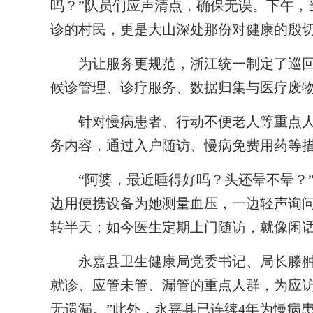
吗？”队员们应声清点，确保无误。下午，
诊的村民，更是大山深处那份对健康的殷
为让服务更规范，浙江统一制定了巡回
候诊管理、诊疗服务、数据归集与医疗废
针对慢病患者、行动不便老人等重点人
务内容，通过入户随访、慢病免费用药等
“阿婆，最近睡得好吗？头还晕不晕？”
边用便携设备为她测量血压，一边轻声询
转半天；如今医生定期上门随访，就像闲
永嘉县卫生健康局党委书记、局长滕翀敏
就诊、应管未管、漏管的重点人群，为应
无遗漏。”此外，永嘉县已连续4年为慢病