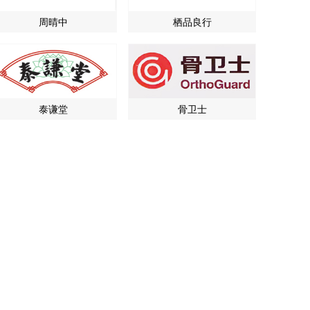
周晴中
栖品良行
泰谦堂
骨卫士