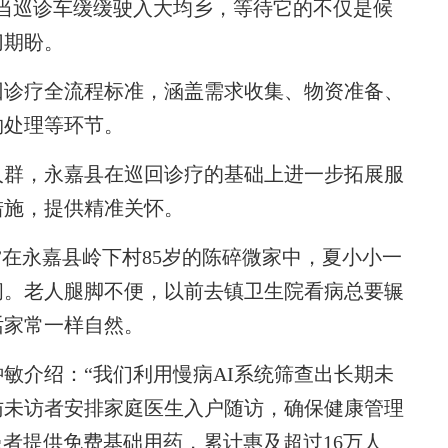
当巡诊车缓缓驶入大均乡，等待它的不仅是候
切期盼。
诊疗全流程标准，涵盖需求收集、物资准备、
物处理等环节。
群，永嘉县在巡回诊疗的基础上进一步拓展服
措施，提供精准关怀。
在永嘉县岭下村85岁的陈碎微家中，夏小小一
问。老人腿脚不便，以前去镇卫生院看病总要辗
话家常一样自然。
介绍：“我们利用慢病AI系统筛查出长期未
访未访者安排家庭医生入户随访，确保健康管理
患者提供免费基础用药，累计惠及超过16万人