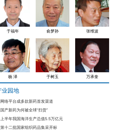
于福年
俞梦孙
张维波
杨 泽
于树玉
万承奎
产业园地
网络平台成多款新药首发渠道
国产新药为何被全球“扫货”
上半年我国海洋生产总值5.5万亿元
第十二批国家组织药品集采开标