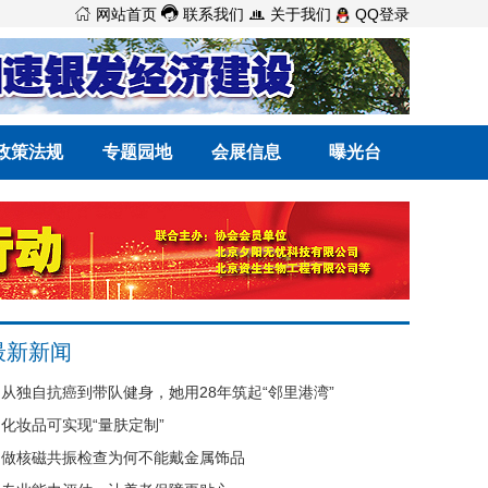



网站首页
联系我们
关于我们
QQ登录
政策法规
专题园地
会展信息
曝光台
最新新闻
从独自抗癌到带队健身，她用28年筑起“邻里港湾”
化妆品可实现“量肤定制”
做核磁共振检查为何不能戴金属饰品