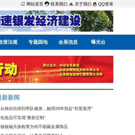



网站首页
联系我们
关于我们
QQ登录
政策法规
专题园地
会展信息
曝光台
最新新闻
从独自抗癌到带队健身，她用28年筑起“邻里港湾”
化妆品可实现“量肤定制”
做核磁共振检查为何不能戴金属饰品