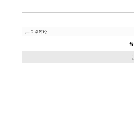
共
0
条评论
暂