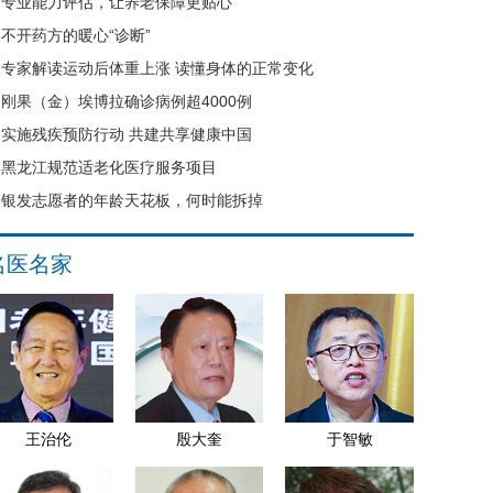
专业能力评估，让养老保障更贴心
不开药方的暖心“诊断”
专家解读运动后体重上涨 读懂身体的正常变化
刚果（金）埃博拉确诊病例超4000例
实施残疾预防行动 共建共享健康中国
黑龙江规范适老化医疗服务项目
银发志愿者的年龄天花板，何时能拆掉
名医名家
王治伦
殷大奎
于智敏