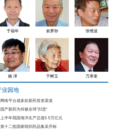
于福年
俞梦孙
张维波
杨 泽
于树玉
万承奎
产业园地
网络平台成多款新药首发渠道
国产新药为何被全球“扫货”
上半年我国海洋生产总值5.5万亿元
第十二批国家组织药品集采开标