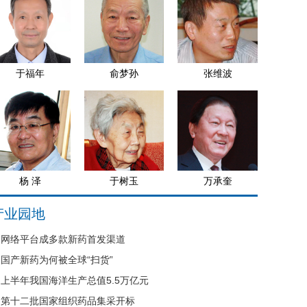
于福年
俞梦孙
张维波
杨 泽
于树玉
万承奎
产业园地
网络平台成多款新药首发渠道
国产新药为何被全球“扫货”
上半年我国海洋生产总值5.5万亿元
第十二批国家组织药品集采开标