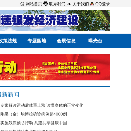



网站首页
联系我们
关于我们
QQ登录
政策法规
专题园地
会展信息
曝光台
最新新闻
专家解读运动后体重上涨 读懂身体的正常变化
刚果（金）埃博拉确诊病例超4000例
实施残疾预防行动 共建共享健康中国