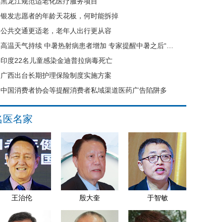
黑龙江规范适老化医疗服务项目
银发志愿者的年龄天花板，何时能拆掉
公共交通更适老，老年人出行更从容
高温天气持续 中暑热射病患者增加 专家提醒中暑之后“六不要”
印度22名儿童感染金迪普拉病毒死亡
广西出台长期护理保险制度实施方案
中国消费者协会等提醒消费者私域渠道医药广告陷阱多
名医名家
王治伦
殷大奎
于智敏