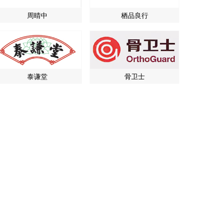
周晴中
栖品良行
泰谦堂
骨卫士