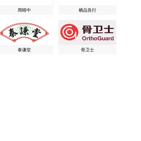
周晴中
栖品良行
泰谦堂
骨卫士