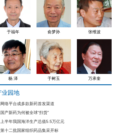
于福年
俞梦孙
张维波
杨 泽
于树玉
万承奎
产业园地
网络平台成多款新药首发渠道
国产新药为何被全球“扫货”
上半年我国海洋生产总值5.5万亿元
第十二批国家组织药品集采开标