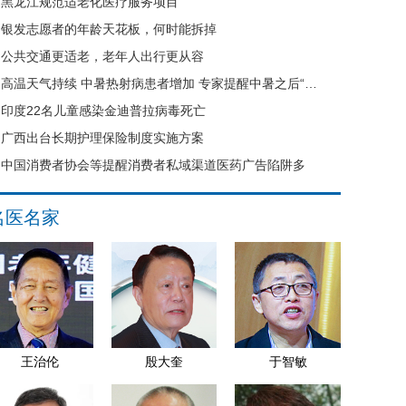
黑龙江规范适老化医疗服务项目
银发志愿者的年龄天花板，何时能拆掉
公共交通更适老，老年人出行更从容
高温天气持续 中暑热射病患者增加 专家提醒中暑之后“六不要”
印度22名儿童感染金迪普拉病毒死亡
广西出台长期护理保险制度实施方案
中国消费者协会等提醒消费者私域渠道医药广告陷阱多
名医名家
王治伦
殷大奎
于智敏