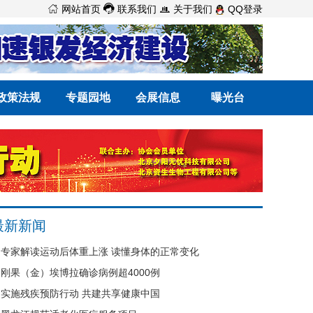



网站首页
联系我们
关于我们
QQ登录
政策法规
专题园地
会展信息
曝光台
最新新闻
专家解读运动后体重上涨 读懂身体的正常变化
刚果（金）埃博拉确诊病例超4000例
实施残疾预防行动 共建共享健康中国