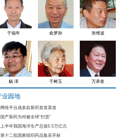
于福年
俞梦孙
张维波
杨 泽
于树玉
万承奎
产业园地
网络平台成多款新药首发渠道
国产新药为何被全球“扫货”
上半年我国海洋生产总值5.5万亿元
第十二批国家组织药品集采开标