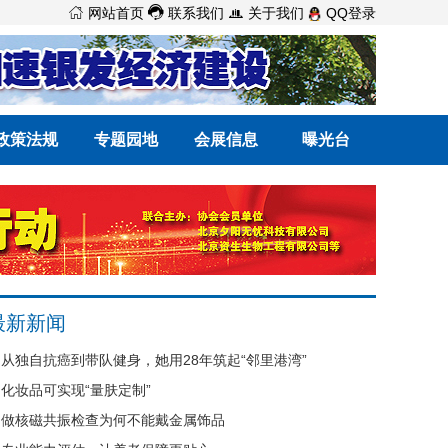



网站首页
联系我们
关于我们
QQ登录
政策法规
专题园地
会展信息
曝光台
最新新闻
从独自抗癌到带队健身，她用28年筑起“邻里港湾”
化妆品可实现“量肤定制”
做核磁共振检查为何不能戴金属饰品