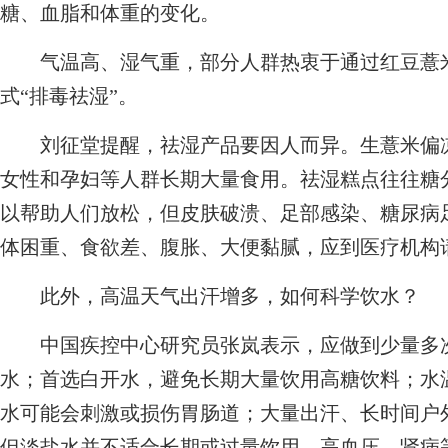
糖、血脂和体重的变化。
气温高、湿气重，部分人群热衷于通过红豆薏米
式“排毒祛湿”。
刘征堂提醒，祛湿产品要因人而异。生薏米偏凉
女性和孕妇等人群长期大量食用。祛湿糕点往往糖
以帮助人们放松，但皮肤破溃、足部感染、糖尿病
体困重、食欲差、腹胀、大便黏腻，应到医疗机构
此外，高温天气出汗增多，如何科学饮水？
中国疾控中心研究员张岚表示，应做到少量多次
水；首选白开水，避免长期大量饮用高糖饮料；水
水可能会刺激或损伤胃肠道；大量出汗、长时间户
但淡盐水并不适合长期或过量饮用，高血压、肾病