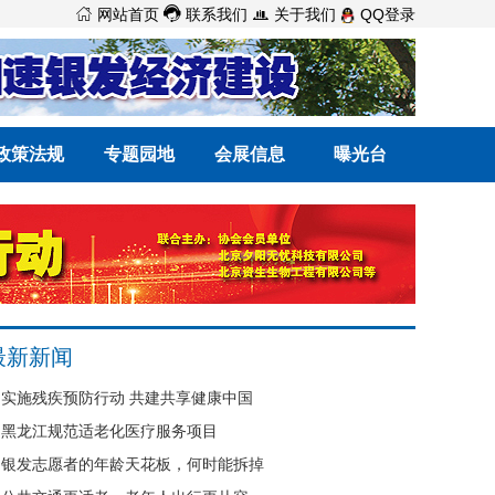



网站首页
联系我们
关于我们
QQ登录
政策法规
专题园地
会展信息
曝光台
最新新闻
实施残疾预防行动 共建共享健康中国
黑龙江规范适老化医疗服务项目
银发志愿者的年龄天花板，何时能拆掉