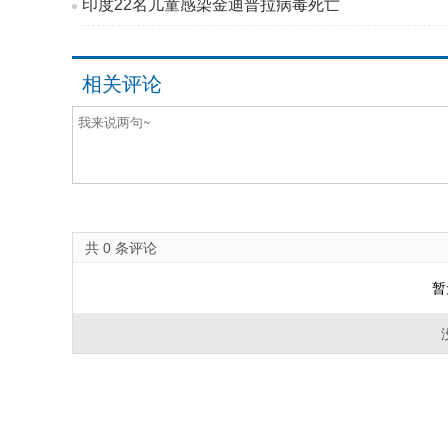
印度22名儿童感染金迪普拉病毒死亡
相关评论
共
0
条评论
暂