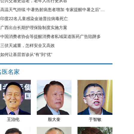
公共交通更适老，老年人出行更从容
高温天气持续 中暑热射病患者增加 专家提醒中暑之后“六不要”
印度22名儿童感染金迪普拉病毒死亡
广西出台长期护理保险制度实施方案
中国消费者协会等提醒消费者私域渠道医药广告陷阱多
三伏天减重，怎样安全又高效
如何让基层首诊从“有”到“优”
名医名家
王治伦
殷大奎
于智敏