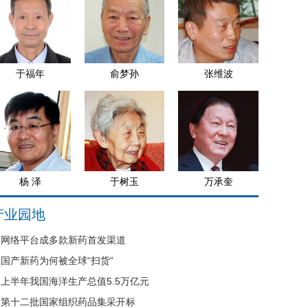
于福年
俞梦孙
张维波
杨 泽
于树玉
万承奎
产业园地
网络平台成多款新药首发渠道
国产新药为何被全球“扫货”
上半年我国海洋生产总值5.5万亿元
第十二批国家组织药品集采开标