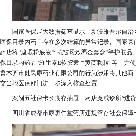
国家医保局大数据筛查显示，新疆维吾尔自治区
医保目录内药品存在多次结算的异常记录。国家医
药店将“遮瑕粉底液”“抗皱紧致鎏金套盒”等护肤品
保目录内药品“维生素E软胶囊”“黄芪颗粒”等，
鲁木齐市健民康药业有限公司的行为涉嫌将其他商
交当地医保部门进一步深入核查处置。
案例五社保卡长期存抽屉，药店竟成诊所“进货
四川省成都市康惠仁堂药店违规留存社会保障卡