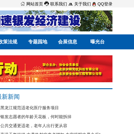



网站首页
联系我们
关于我们
QQ登录
政策法规
专题园地
会展信息
曝光台
最新新闻
黑龙江规范适老化医疗服务项目
银发志愿者的年龄天花板，何时能拆掉
公共交通更适老，老年人出行更从容