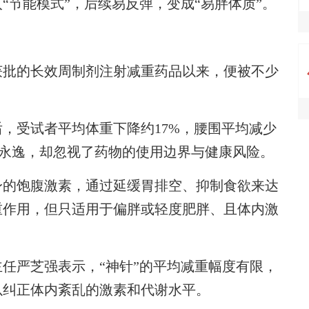
“节能模式”，后续易反弹，变成“易胖体质”。
获批的长效周制剂注射减重药品以来，便被不少
，受试者平均体重下降约17%，腰围平均减少
一劳永逸，却忽视了药物的使用边界与健康风险。
的饱腹激素，通过延缓胃排空、抑制食欲来达
重作用，但只适用于偏胖或轻度肥胖、且体内激
严芝强表示，“神针”的平均减重幅度有限，
以纠正体内紊乱的激素和代谢水平。