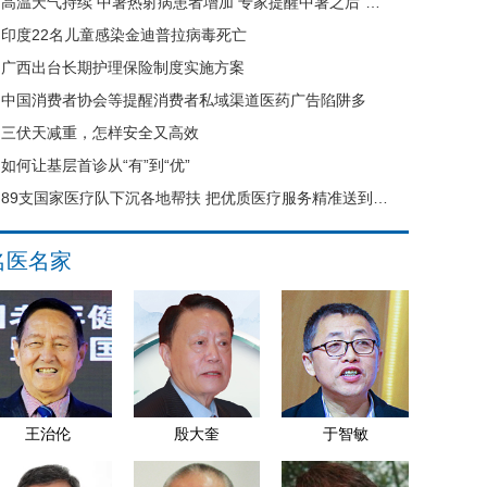
高温天气持续 中暑热射病患者增加 专家提醒中暑之后“六不要”
印度22名儿童感染金迪普拉病毒死亡
广西出台长期护理保险制度实施方案
中国消费者协会等提醒消费者私域渠道医药广告陷阱多
三伏天减重，怎样安全又高效
如何让基层首诊从“有”到“优”
89支国家医疗队下沉各地帮扶 把优质医疗服务精准送到县域基层
名医名家
王治伦
殷大奎
于智敏