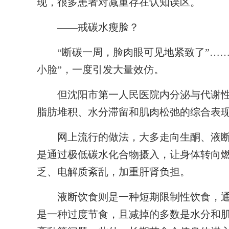
现，很多患者对减重存在认知误区。
——戒碳水瘦脸？
“断碳一周，脸肉眼可见地紧致了”……
小脸”，一度引发大量效仿。
但沈阳市第一人民医院内分泌与代谢性疾
脂肪堆积、水分滞留和肌肉松弛的综合表
网上流行的做法，大多走向生酮、液断
是通过极低碳水化合物摄入，让身体转向
乏、电解质紊乱，加重肝肾负担。
液断饮食则是一种短期限制性饮食，通
是一种过度节食，且减掉的多数是水分和