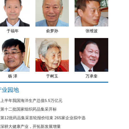
于福年
俞梦孙
张维波
杨 泽
于树玉
万承奎
产业园地
上半年我国海洋生产总值5.5万亿元
第十二批国家组织药品集采开标
第12批药品集采首轮报价结束 265家企业拟中选
深耕大健康产业，开拓新发展增量