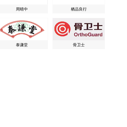
周晴中
栖品良行
泰谦堂
骨卫士