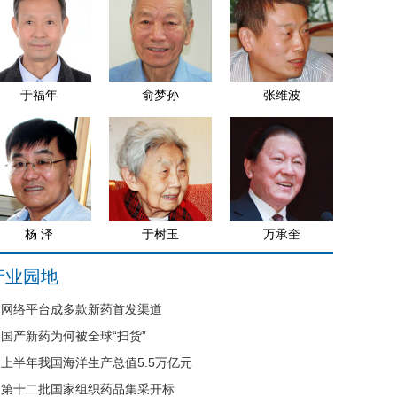
于福年
俞梦孙
张维波
杨 泽
于树玉
万承奎
产业园地
网络平台成多款新药首发渠道
国产新药为何被全球“扫货”
上半年我国海洋生产总值5.5万亿元
第十二批国家组织药品集采开标