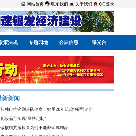



网站首页
联系我们
关于我们
QQ登录
政策法规
专题园地
会展信息
曝光台
最新新闻
从独自抗癌到带队健身，她用28年筑起“邻里港湾”
化妆品可实现“量肤定制”
做核磁共振检查为何不能戴金属饰品