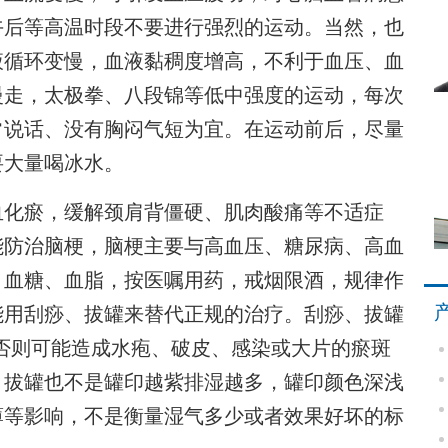
午后等高温时段不要进行强烈的运动。当然，也
液循环变慢，血液黏稠度增高，不利于血压、血
慢走，太极拳、八段锦等低中强度的运动，每次
正常说话、没有胸闷气短为宜。在运动前后，尽量
要大量喝冰水。
血化瘀，缓解颈肩背僵硬、肌肉酸痛等不适症
能防治脑梗，脑梗主要与高血压、糖尿病、高血
、血糖、血脂，按医嘱用药，戒烟限酒，规律作
能用刮痧、拔罐来替代正规的治疗。刮痧、拔罐
，否则可能造成水疱、破皮、感染或大片的瘀斑
，拔罐也不是罐印越紫排湿越多，罐印颜色深浅
薄等影响，不是衡量湿气多少或者效果好坏的标