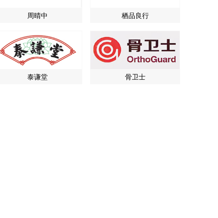
周晴中
栖品良行
泰谦堂
骨卫士