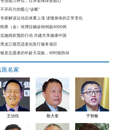
专业能力评估，让养老保障更贴心
不开药方的暖心“诊断”
专家解读运动后体重上涨 读懂身体的正常变化
刚果（金）埃博拉确诊病例超4000例
实施残疾预防行动 共建共享健康中国
黑龙江规范适老化医疗服务项目
银发志愿者的年龄天花板，何时能拆掉
名医名家
王治伦
殷大奎
于智敏