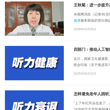
王秋菊：进一步提升
央视网消息（记者/杜安琪
健康
服务面临的突出挑
面。”2026年全国两
2026年03月09日
心耳鼻咽喉头颈外科医
在落实到基层时仍存在
体为支撑的技术支持。
四部门：推动人工智
近日，国家卫生健康委
联合印发《关于推进耳
见》），旨在加快推进
2025年08月22日
高人民群众的耳与
听力
怎样避免老年人因听
“上了年纪耳朵也老了
74岁的北京市民杨阿