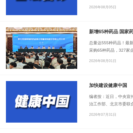
病”？基层医生水平是否
2026年08月05日
新增65种药品 国家
总量达555种药品！最
采购65种药品，327家
品，慢性病、常见病等
2026年08月01日
加快建设健康中国
编者按：近日，中央宣
治工作部、北京市委联
列报告会。7月21日，
2026年07月31日
设健康中国”专题报告