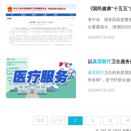
《国民健康“十五五”
党中央、国务院高度重
出重要指示，强调到20
策，“十五五”是实现
2026年07月16日
取得决定性进展。
以
基层医疗
卫生服务
基层医疗
卫生机构是我
经末梢”，是守护群众健
志为核心的党中央把人
2026年07月14日
与健康工作方针，强调
实需求。
首页
上一页
1
2
3
4
共
103
页
1022
条数