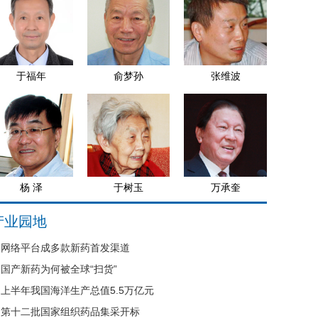
于福年
俞梦孙
张维波
杨 泽
于树玉
万承奎
产业园地
网络平台成多款新药首发渠道
国产新药为何被全球“扫货”
上半年我国海洋生产总值5.5万亿元
第十二批国家组织药品集采开标