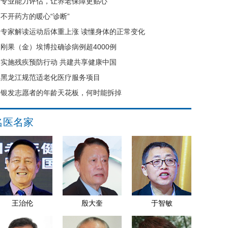
专业能力评估，让养老保障更贴心
不开药方的暖心“诊断”
专家解读运动后体重上涨 读懂身体的正常变化
刚果（金）埃博拉确诊病例超4000例
实施残疾预防行动 共建共享健康中国
黑龙江规范适老化医疗服务项目
银发志愿者的年龄天花板，何时能拆掉
名医名家
王治伦
殷大奎
于智敏