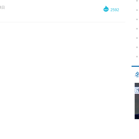
4日

2592