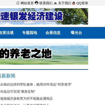



网站首页
联系我们
关于我们
QQ登录
政策法规
专题园地
会展信息
曝光台
最新新闻
从独自抗癌到带队健身，她用28年筑起“邻里港湾”
化妆品可实现“量肤定制”
做核磁共振检查为何不能戴金属饰品