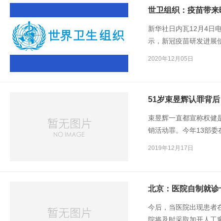
世卫组织：疫苗带来
新华社日内瓦12月4日
示，新冠疫苗研发进展
流行仍有很长的路要走
2020年12月05日
51岁束昱辉认罪背
束昱辉一直都宣称权健
销活动罪。今年13部委
18日，共立案21152
2019年12月17日
有虚假宣传，也有传销
死。2020年1月1日
代替药物治疗疾病”。
北京：医院自制就诊
今后，当医院出现患者
院将及时采取加开人工