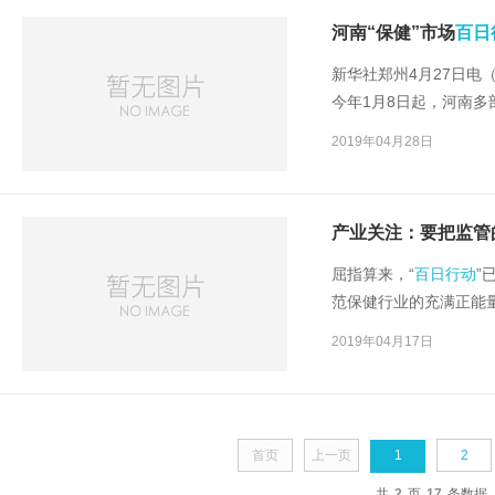
河南“保健”市场
百日
新华社郑州4月27日电
今年1月8日起，河南多
动，共为消费者挽回损失
2019年04月28日
产业关注：要把监管
屈指算来，“
百日行动
”
范保健行业的充满正能
业带来了几分压抑和焦
2019年04月17日
在“管”与“放”之中求
的同时，需要研讨的话
首页
上一页
1
2
共
2
页
17
条数据