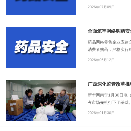
速发展，药品品类与销
2026年07月09日
环节存在结构性、机制
全面筑牢网络购药安
药品网络零售企业应建
消费者购药，严格实行
方平台应严格入驻商家
2026年06月12日
监局综合司近日发布《
出规范要求，有利于规
线。
广西深化监管改革推
新华网南宁1月30日电
占市场先机打下了基础
科伊和智能医疗科技（
2026年01月30日
服务企业的温度和速度