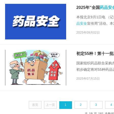
2025年“全国
药品安
本报北京9月1日电 （记
品安全
宣传周”活动。本
部门将组织丰富多彩的
2025年09月02日
初定55种！第十一
国家组织药品联合采购
初步确定将对55种药
瘤、抗过敏哮喘、糖尿
2025年07月15日
首页
上一页
1
2
3
4
共
19
页
181
条数据