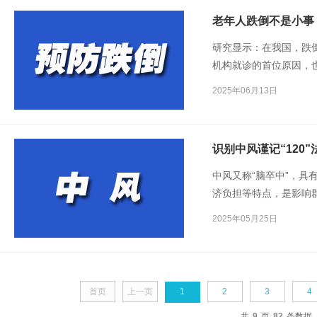
老年人跌倒不是小事
研究显示：在我国，跌
机构就诊的首位原因，
致老年人因伤害死亡最
2025年06月13日
着每个老年人的健康。
识别中风谨记“120”
中风又称“脑卒中”，
济负担等特点，是影响
专家表示，识别突发中风
2025年05月25日
低脑卒中的致残率和死
首页
上一页
1
2
3
4
共
9
页
82
条数据