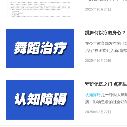
（2023-2030年
2025年10月24日
导健康生活方式，推进卒
卒中日主题宣传活动有
跳舞何以疗愈身心？
在今年教育部发布的《普
治疗”被正式列入新增的
范学院，并已于今年启
2025年10月20日
守护记忆之门 点亮
认知障碍
是一种因大脑
病，影响患者的社会功
有
认知障碍
患者5300
2025年08月22日
万。