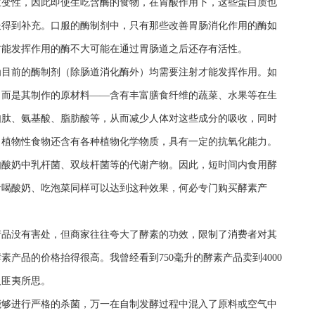
生变性，因此即使生吃含酶的食物，在胃酸作用下，这些蛋白质也
服得到补充。口服的酶制剂中，只有那些改善胃肠消化作用的酶如
才能发挥作用的酶不大可能在通过胃肠道之后还存有活性。
目前的酶制剂（除肠道消化酶外）均需要注射才能发挥作用。如
，而是其制作的原材料——含有丰富膳食纤维的蔬菜、水果等在生
如肽、氨基酸、脂肪酸等，从而减少人体对这些成分的吸收，同时
。植物性食物还含有各种植物化学物质，具有一定的抗氧化能力。
如酸奶中乳杆菌、双歧杆菌等的代谢产物。因此，短时间内食用酵
者喝酸奶、吃泡菜同样可以达到这种效果，何必专门购买酵素产
品没有害处，但商家往往夸大了酵素的功效，限制了消费者对其
产品的价格抬得很高。我曾经看到750毫升的酵素产品卖到4000
人匪夷所思。
够进行严格的杀菌，万一在自制发酵过程中混入了原料或空气中