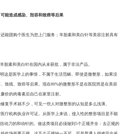
，可能造成感染、毁容和致癌等后果
时还能团购个医生为您上门服务；羊胎素和美白针等美容注射具有
。羊胎素和美白针在国内从未获批，属于非法产品。
说明这是医学上的事情，不属于生活范畴。即使是微整形，如果没
、致残、致癌等后果。现在80%的微整形不是在医院而是在美容
了廉价的肉毒素后自己在家里注射。
修复手术就不少，可见一些人对微整形的认知是多么浅薄。
医疗机构执业许可证。从医学上来说，侵入性的整形项目是不能
包括动刀的和动针的。做这类项目必须做到5个正规齐全：去正规的
且操作场所要正规。这五个正规缺一不可。可是普通人很难完全鉴