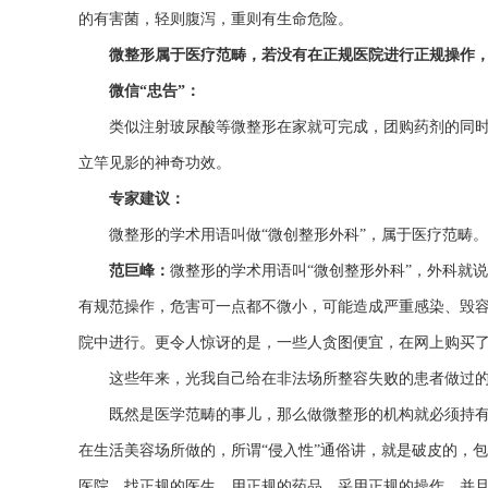
的有害菌，轻则腹泻，重则有生命危险。
微整形属于医疗范畴，若没有在正规医院进行正规操作
微信“忠告”：
类似注射玻尿酸等微整形在家就可完成，团购药剂的同
立竿见影的神奇功效。
专家建议：
微整形的学术用语叫做“微创整形外科”，属于医疗范畴
范巨峰：
微整形的学术用语叫“微创整形外科”，外科就
有规范操作，危害可一点都不微小，可能造成严重感染、毁容
院中进行。更令人惊讶的是，一些人贪图便宜，在网上购买
这些年来，光我自己给在非法场所整容失败的患者做过的
既然是医学范畴的事儿，那么做微整形的机构就必须持有
在生活美容场所做的，所谓“侵入性”通俗讲，就是破皮的，
医院，找正规的医生，用正规的药品，采用正规的操作，并