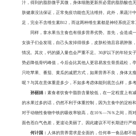
汁，得到的脂肪微乎其微，身体细胞更新所必需的脂肪酸也无
肤健康没法保证，正常免疫功能也无法维持。此外，果蔬汁中
足，完全不含维生素B12，而这两种维生素都是神经系统正
同样，拿水果当主食也有很多营养劣势。首先，会造成一
女孩子们会发现，自己头发掉得很多，皮肤松弛且容易肿胀
情况。其次，钙的摄入量也会严重不足。30岁以下的年轻女子
势必降低骨钙峰值，今后会比其他人更容易发生骨质疏松，
只吃苹果、番茄、黄瓜的减肥方式，如果营养不良，身体太
呢？与其在意体重是多少，不如多考虑体能到底怎么样，多
孙丽娟：
素食者饮食中脂肪含量较低，在一定程度上有
的水果过多的话，仍然不利于体重控制，因为主食中的淀粉
对于动物性食物中铁的吸收率较高，在10％—76％之间，
面色苍白气色差，更遑论美丽了。因此建议不可长期进行严
何计国：
人体的营养需求是全面的，任何单一食品都不能