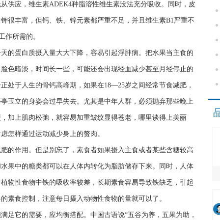
从供应，维生素ADEK4种脂溶性维生素没法充分吸收。同时，皮
钾很丰富，但钙、铁、锌元素都严重不足，并且维生素B1严重不
常工作所需的。
天的蛋白质摄入量大大下降，容易引起浮肿病。把水果当主食的
，脸色暗淡，时间长一些，可能还会出现经血减少甚至月经停止的
正处于人生的骨钙高峰期，如果在18—25岁之间经常节食减肥，
亭亭玉立的身姿会过早失去。尤其是中年人群，必须抛弃那些晚上
瘦，加上肌肉松弛，就容易加重皱纹显得苍老，哪里谈得上美丽
考虑怎样通过运动减少身上的赘肉。
减肥的作用。但是别忘了，素食者如果摄入主食或者某些含糖较高
和水果中的糖类都可以在人体内转化为脂肪储存下来。同时，人体
而对植物性食物中铁的吸收率较差，长期素食容易导致铁缺乏，引起
格的素食控制，注意每日摄入动物性食物的量就可以了。
满足它的需要，应均衡搭配。中国古语说“五谷为养，五果为助，