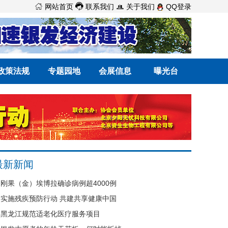



网站首页
联系我们
关于我们
QQ登录
政策法规
专题园地
会展信息
曝光台
最新新闻
刚果（金）埃博拉确诊病例超4000例
实施残疾预防行动 共建共享健康中国
黑龙江规范适老化医疗服务项目