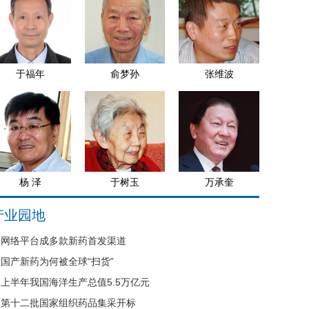
于福年
俞梦孙
张维波
杨 泽
于树玉
万承奎
产业园地
网络平台成多款新药首发渠道
国产新药为何被全球“扫货”
上半年我国海洋生产总值5.5万亿元
第十二批国家组织药品集采开标