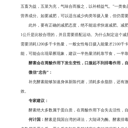
五畜为益，五菜为充，气味合而服之，以补精益气。”一类食
营养成分。如要减肥，可以适当减少肉类等摄入量，但仍需要
此外，要有正确的减肥态度，绝不能追求快速减肥。减肥太
1公斤是比较合理的，并且需要搭配运动。为什么制定这个减肥
需要消耗1200多千卡热量，一般女性每日摄入能量才210
能，可能会出现晕厥现象，建议一半热量消耗靠节食，一半
酵素会在胃酸作用下发生变性，口服起不到排毒作用，
微信“忠告”：
补充酵素能够加速身体新陈代谢，消耗多余脂肪，还有
效。
专家建议：
酵素绝大多数属于蛋白质，在胃酸作用下会失去活性，
何计国：
酵素是我国台湾的译法，大陆译为酶。酵素排