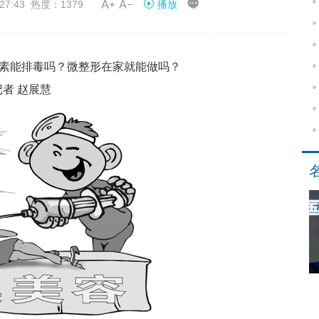


27:43 热度：1379
播放
素能排毒吗？微整形在家就能做吗？
者 赵展慧