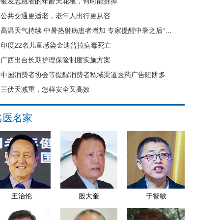
银发志愿者的年龄天花板，何时能拆掉
公共交通更适老，老年人出行更从容
高温天气持续 中暑热射病患者增加 专家提醒中暑之后“六不要”
印度22名儿童感染金迪普拉病毒死亡
广西出台长期护理保险制度实施方案
中国消费者协会等提醒消费者私域渠道医药广告陷阱多
三伏天减重，怎样安全又高效
名医名家
王治伦
殷大奎
于智敏