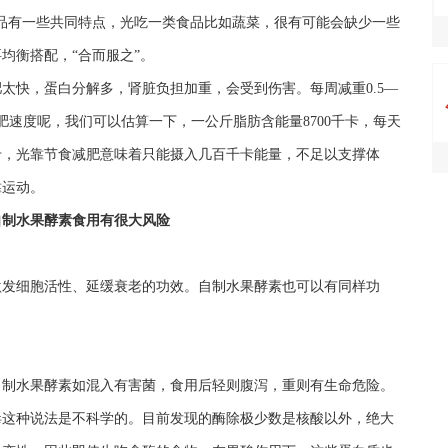
品有一些共同特点，光吃一类食品比如蔬菜，很有可能会缺少一些
均衡搭配，“合而服之”。
快，蛋白分解多，肾脏负担加重，会受到伤害。每周减重0.5—
速度呢，我们可以估算一下，一公斤脂肪含能量8700千卡，每天
0千卡，光靠节食减肥意味着只能摄入几百千卡能量，不足以支撑体
靠运动。
自制水果酵素食用有很大风险
激发细胞活性、延缓衰老的功效。自制水果酵素也可以有同样功
自制水果酵素如混入有害菌，食用后轻则腹泻，重则有生命危险。
毒这种说法是不科学的。目前发现的酶除极少数是核酸以外，绝大