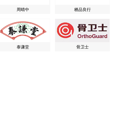
周晴中
栖品良行
泰谦堂
骨卫士