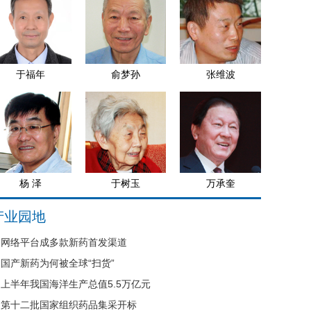
于福年
俞梦孙
张维波
杨 泽
于树玉
万承奎
产业园地
网络平台成多款新药首发渠道
国产新药为何被全球“扫货”
上半年我国海洋生产总值5.5万亿元
第十二批国家组织药品集采开标