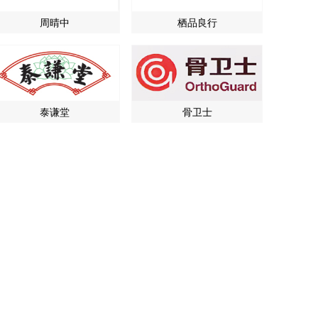
周晴中
栖品良行
泰谦堂
骨卫士