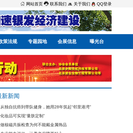



网站首页
联系我们
关于我们
QQ登录
政策法规
专题园地
会展信息
曝光台
最新新闻
从独自抗癌到带队健身，她用28年筑起“邻里港湾”
化妆品可实现“量肤定制”
做核磁共振检查为何不能戴金属饰品