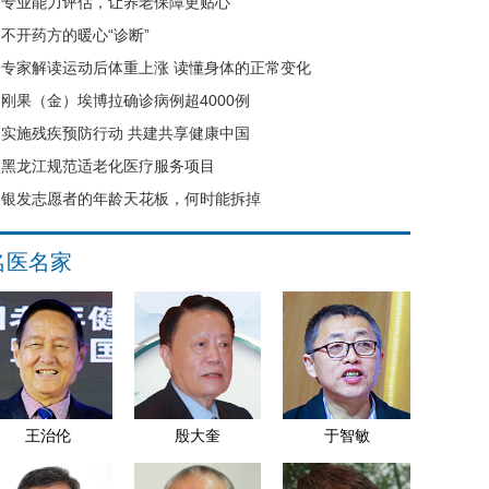
专业能力评估，让养老保障更贴心
不开药方的暖心“诊断”
专家解读运动后体重上涨 读懂身体的正常变化
刚果（金）埃博拉确诊病例超4000例
实施残疾预防行动 共建共享健康中国
黑龙江规范适老化医疗服务项目
银发志愿者的年龄天花板，何时能拆掉
名医名家
王治伦
殷大奎
于智敏