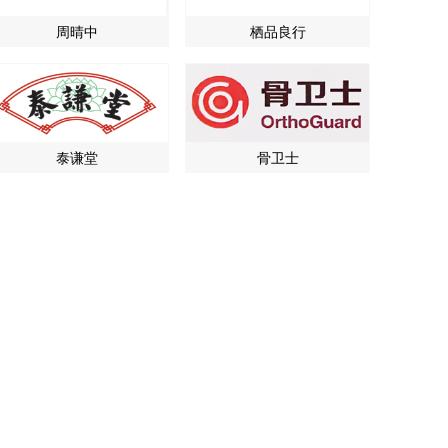
周晴中
栖品良行
泰谦堂
骨卫士