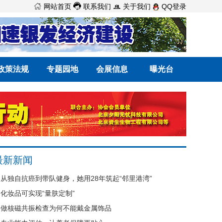



网站首页
联系我们
关于我们
QQ登录
政策法规
专题园地
会展信息
曝光台
最新新闻
从独自抗癌到带队健身，她用28年筑起“邻里港湾”
化妆品可实现“量肤定制”
做核磁共振检查为何不能戴金属饰品