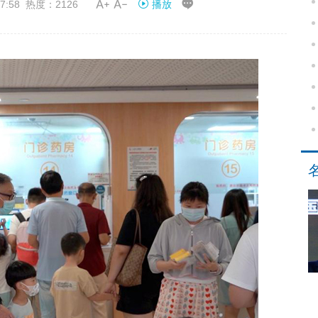


7:58 热度：2126
播放