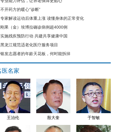
专业能力评估，让养老保障更贴心
不开药方的暖心“诊断”
专家解读运动后体重上涨 读懂身体的正常变化
刚果（金）埃博拉确诊病例超4000例
实施残疾预防行动 共建共享健康中国
黑龙江规范适老化医疗服务项目
银发志愿者的年龄天花板，何时能拆掉
名医名家
王治伦
殷大奎
于智敏