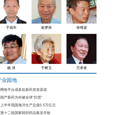
于福年
俞梦孙
张维波
杨 泽
于树玉
万承奎
产业园地
网络平台成多款新药首发渠道
国产新药为何被全球“扫货”
上半年我国海洋生产总值5.5万亿元
第十二批国家组织药品集采开标